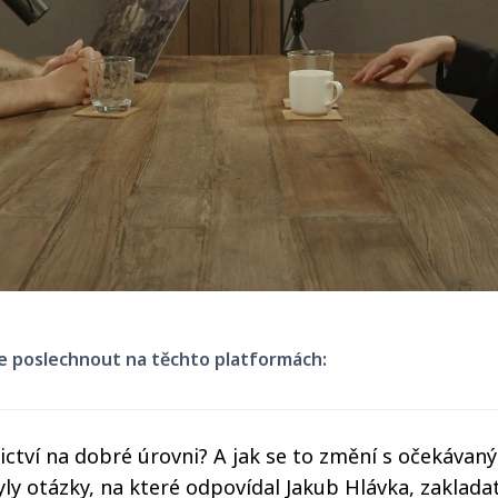
e poslechnout na těchto platformách:
ctví na dobré úrovni? A jak se to změní s očekávan
ly otázky, na které odpovídal Jakub Hlávka, zakladat