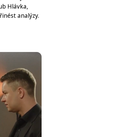
ub Hlávka,
řinést analýzy.