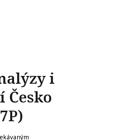
nalýzy i
í Česko
7P)
očekávaným