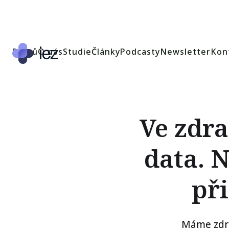
Domů
O nás
Studie
Články
Podcasty
Newsletter
Kon
Ve zdra
data. 
př
Máme zdra