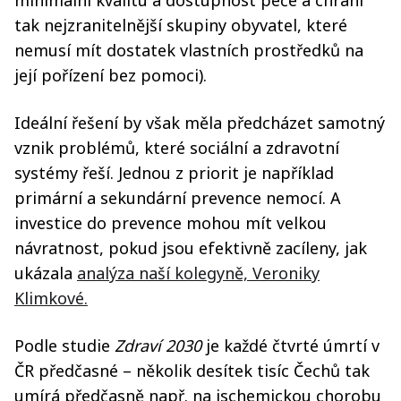
minimální kvalitu a dostupnost péče a chrání
tak nejzranitelnější skupiny obyvatel, které
nemusí mít dostatek vlastních prostředků na
její pořízení bez pomoci).
Ideální řešení by však měla předcházet samotný
vznik problémů, které sociální a zdravotní
systémy řeší. Jednou z priorit je například
primární a sekundární prevence nemocí. A
investice do prevence mohou mít velkou
návratnost, pokud jsou efektivně zacíleny, jak
ukázala
analýza naší kolegyně, Veroniky
Klimkové.
Podle studie
Zdraví 2030
je každé čtvrté úmrtí v
ČR předčasné – několik desítek tisíc Čechů tak
umírá předčasně např. na ischemickou chorobu