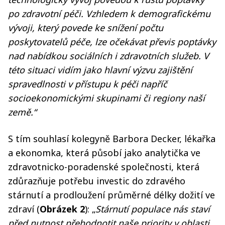
po zdravotní péči. Vzhledem k demografickému
vývoji, který povede ke snížení počtu
poskytovatelů péče, lze očekávat převis poptávky
nad nabídkou sociálních i zdravotních služeb. V
této situaci vidím jako hlavní výzvu zajištění
spravedlnosti v přístupu k péči napříč
socioekonomickými skupinami či regiony naší
země.“
S tím souhlasí kolegyně Barbora Decker, lékařka
a ekonomka, která působí jako analytička ve
zdravotnicko-poradenské společnosti, která
zdůrazňuje potřebu investic do zdravého
stárnutí a prodloužení průměrné délky dožití ve
zdraví (
Obrázek 2
): „
Stárnutí populace nás staví
před nutnost přehodnotit naše priority v oblasti