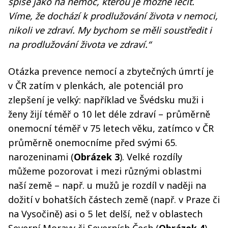
spíše jako na nemoc, kterou je možné léčit.
Víme, že dochází k prodlužování života v nemoci,
nikoli ve zdraví. My bychom se měli soustředit i
na prodlužování života ve zdraví.“
Otázka prevence nemocí a zbytečných úmrtí je
v ČR zatím v plenkách, ale potenciál pro
zlepšení je velký: například ve Švédsku muži i
ženy žijí téměř o 10 let déle zdraví – průměrně
onemocní téměř v 75 letech věku, zatímco v ČR
průměrně onemocníme před svými 65.
narozeninami (
Obrázek 3
). Velké rozdíly
můžeme pozorovat i mezi různými oblastmi
naší země – např. u mužů je rozdíl v naději na
dožití v bohatších částech země (např. v Praze či
na Vysočině) asi o 5 let delší, než v oblastech
Severní Moravy či Severních Čech (
Obrázek 4
).