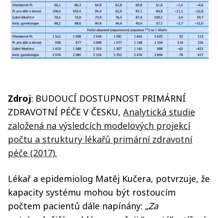
Zdroj
: BUDOUCÍ DOSTUPNOST PRIMÁRNÍ
ZDRAVOTNÍ PÉČE V ČESKU,
Analytická studie
založená na výsledcích modelových projekcí
počtu a struktury lékařů primární zdravotní
péče (2017).
Lékař a epidemiolog Matěj Kučera, potvrzuje, že
kapacity systému mohou být rostoucím
počtem pacientů dále napínány:
„Za