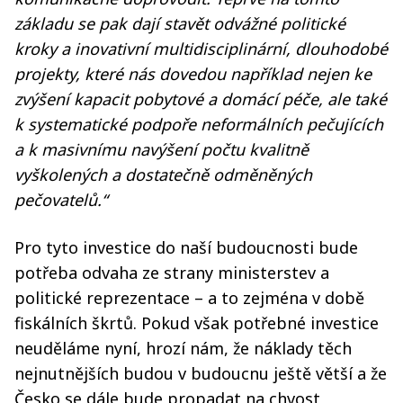
základu se pak dají stavět odvážné politické
kroky a inovativní multidisciplinární, dlouhodobé
projekty, které nás dovedou například nejen ke
zvýšení kapacit pobytové a domácí péče, ale také
k systematické podpoře neformálních pečujících
a k masivnímu navýšení počtu kvalitně
vyškolených a dostatečně odměněných
pečovatelů.“
Pro tyto investice do naší budoucnosti bude
potřeba odvaha ze strany ministerstev a
politické reprezentace – a to zejména v době
fiskálních škrtů. Pokud však potřebné investice
neuděláme nyní, hrozí nám, že náklady těch
nejnutnějších budou v budoucnu ještě větší a že
Česko se dále bude propadat na chvost