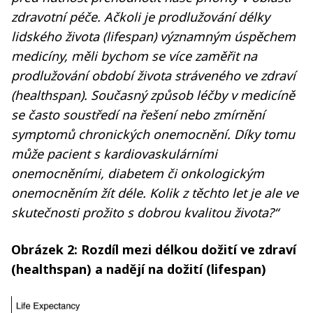
zdravotní péče. Ačkoli je prodlužování délky
lidského života (lifespan) významným úspěchem
medicíny, měli bychom se více zaměřit na
prodlužování období života stráveného ve zdraví
(healthspan). Současný způsob léčby v medicíně
se často soustředí na řešení nebo zmírnění
symptomů chronických onemocnění. Díky tomu
může pacient s kardiovaskulárními
onemocněními, diabetem či onkologickým
onemocněním žít déle. Kolik z těchto let je ale ve
skutečnosti prožito s dobrou kvalitou života?“
Obrázek 2: Rozdíl mezi délkou dožití ve zdraví
(healthspan) a nadějí na dožití (lifespan)