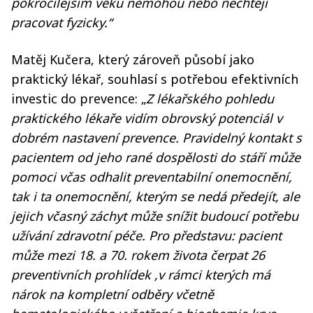
pokročilejším věku nemohou nebo nechtějí
pracovat fyzicky.“
Matěj Kučera, který zároveň působí jako
praktický lékař, souhlasí s potřebou efektivních
investic do prevence: „
Z lékařského pohledu
praktického lékaře vidím obrovský potenciál v
dobrém nastavení prevence. Pravidelný kontakt s
pacientem od jeho rané dospělosti do stáří může
pomoci včas odhalit preventabilní onemocnění,
tak i ta onemocnění, kterým se nedá předejít, ale
jejich včasný záchyt může snížit budoucí potřebu
užívání zdravotní péče. Pro představu: pacient
může mezi 18. a 70. rokem života čerpat 26
preventivních prohlídek ,v rámci kterých má
nárok na kompletní odběry včetně