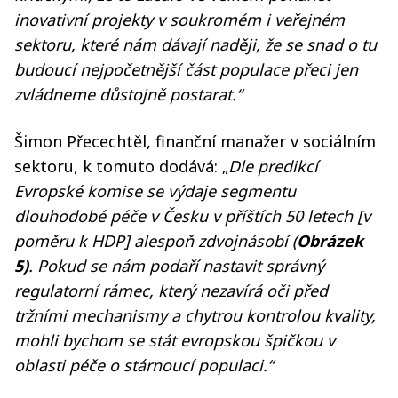
inovativní projekty v soukromém i veřejném
sektoru, které nám dávají naději, že se snad o tu
budoucí nejpočetnější část populace přeci jen
zvládneme důstojně postarat.“
Šimon Přecechtěl, finanční manažer v sociálním
sektoru, k tomuto dodává: „
Dle predikcí
Evropské komise se výdaje segmentu
dlouhodobé péče v Česku v příštích 50 letech [v
poměru k HDP] alespoň zdvojnásobí (
Obrázek
5)
. Pokud se nám podaří nastavit správný
regulatorní rámec, který nezavírá oči před
tržními mechanismy a chytrou kontrolou kvality,
mohli bychom se stát evropskou špičkou v
oblasti péče o stárnoucí populaci.“