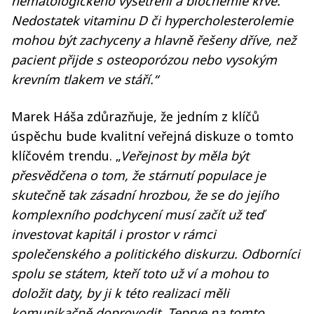
hematologického vyšetření a biochemie krve.
Nedostatek vitaminu D či hypercholesterolemie
mohou být zachyceny a hlavně řešeny dříve, než
pacient přijde s osteoporózou nebo vysokým
krevním tlakem ve stáří.“
Marek Háša zdůrazňuje, že jedním z klíčů
úspěchu bude kvalitní veřejná diskuze o tomto
klíčovém trendu. „
Veřejnost by měla být
přesvědčena o tom, že stárnutí populace je
skutečně tak zásadní hrozbou, že se do jejího
komplexního podchycení musí začít už teď
investovat kapitál i prostor v rámci
společenského a politického diskurzu. Odborníci
spolu se státem, kteří toto už ví a mohou to
doložit daty, by ji k této realizaci měli
komunikačně doprovodit. Teprve na tomto