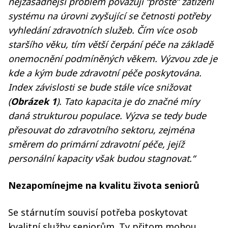
nejzásadnější problém považuji “prosté” zatížení
systému na úrovni zvyšující se četnosti potřeby
vyhledání zdravotních služeb. Čím více osob
staršího věku, tím větší čerpání péče na základě
onemocnění podmíněných věkem. Výzvou zde je
kde a kým bude zdravotní péče poskytována.
Index závislosti se bude stále více snižovat
(
Obrázek 1
). Tato kapacita je do značné míry
daná strukturou populace. Výzva se tedy bude
přesouvat do zdravotního sektoru, zejména
směrem do primární zdravotní péče, jejíž
personální kapacity však budou stagnovat.“
Nezapomínejme na kvalitu života seniorů
Se stárnutím souvisí potřeba poskytovat
kvalitní služby seniorům. Ty přitom mohou