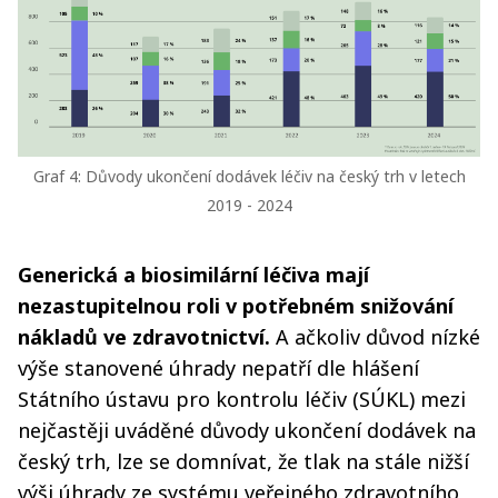
Graf 4: Důvody ukončení dodávek léčiv na český trh v letech
2019 - 2024
Generická a biosimilární léčiva mají
nezastupitelnou roli v potřebném snižování
nákladů ve zdravotnictví.
A ačkoliv důvod nízké
výše stanovené úhrady nepatří dle hlášení
Státního ústavu pro kontrolu léčiv (SÚKL) mezi
nejčastěji uváděné důvody ukončení dodávek na
český trh, lze se domnívat, že tlak na stále nižší
výši úhrady ze systému veřejného zdravotního