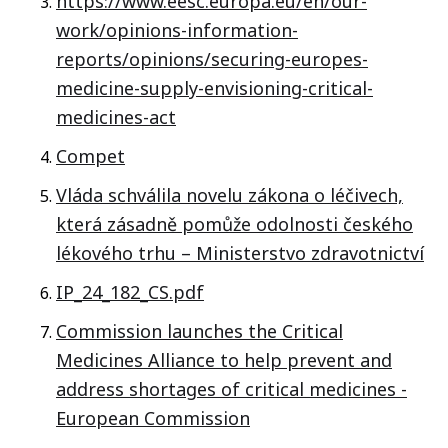
https://www.eesc.europa.eu/en/our-
work/opinions-information-
reports/opinions/securing-europes-
medicine-supply-envisioning-critical-
medicines-act
Compet
Vláda schválila novelu zákona o léčivech,
která zásadně pomůže odolnosti českého
lékového trhu – Ministerstvo zdravotnictví
IP_24_182_CS.pdf
Commission launches the Critical
Medicines Alliance to help prevent and
address shortages of critical medicines -
European Commission