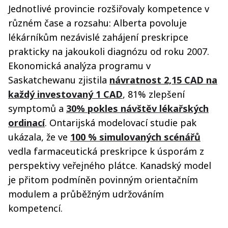
Jednotlivé provincie rozšiřovaly kompetence v
různém čase a rozsahu: Alberta povoluje
lékárníkům nezávislé zahájení preskripce
prakticky na jakoukoli diagnózu od roku 2007.
Ekonomická analýza programu v
Saskatchewanu zjistila
návratnost 2,15 CAD na
každý investovaný 1 CAD
, 81% zlepšení
symptomů a
30% pokles návštěv lékařských
ordinací
. Ontarijská modelovací studie pak
ukázala, že ve
100 % simulovaných scénářů
vedla farmaceutická preskripce k úsporám z
perspektivy veřejného plátce. Kanadský model
je přitom podmíněn povinným orientačním
modulem a průběžným udržováním
kompetencí.