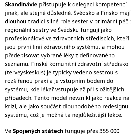
Skandinávie
přistupuje k delegaci kompetencí
jinak, ale stejně důsledně. Švédsko a Finsko mají
dlouhou tradici silné role sester v primární péči:
regionální sestry ve Švédsku fungují jako
profesionálové ve zdravotních střediscích, kteří
jsou první linií zdravotního systému, a mohou
předepisovat vybrané léky z definovaného
seznamu. Finské komunitní zdravotní středisko
(terveyskeskus) je typicky vedeno sestrou s
rozšířenou praxí a je vstupním bodem do
systému, kde lékař vstupuje až při složitějších
případech. Tento model nevznikl jako reakce na
krizi, ale jako součást dlouhodobého redesignu
systému, což je možná ta nejdůležitější lekce.
Ve
Spojených státech
funguje přes 355 000