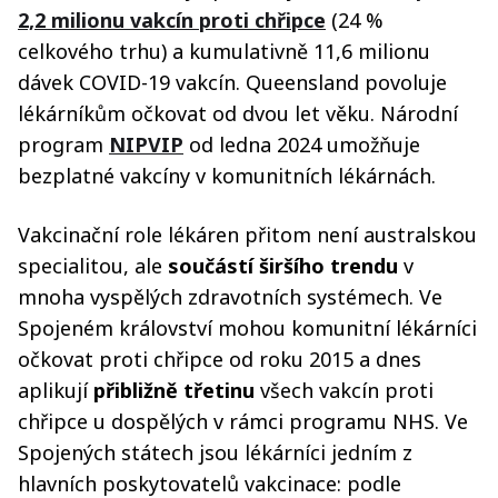
2,2 milionu vakcín proti chřipce
(24 %
celkového trhu) a kumulativně 11,6 milionu
dávek COVID-19 vakcín. Queensland povoluje
lékárníkům očkovat od dvou let věku. Národní
program
NIPVIP
od ledna 2024 umožňuje
bezplatné vakcíny v komunitních lékárnách.
Vakcinační role lékáren přitom není australskou
specialitou, ale
součástí širšího trendu
v
mnoha vyspělých zdravotních systémech. Ve
Spojeném království mohou komunitní lékárníci
očkovat proti chřipce od roku 2015 a dnes
aplikují
přibližně třetinu
všech vakcín proti
chřipce u dospělých v rámci programu NHS. Ve
Spojených státech jsou lékárníci jedním z
hlavních poskytovatelů vakcinace: podle