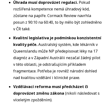
Úhrada musí doprovázet regulaci.
Pokud
rozšířená kompetence nemá úhradový kód,
zůstane na papíře. Cormack Review navrhla
posun z 90:10 na 60:40, to by mělo být zohledněno
v ČR také.
Kvalitní legislativa je podmínkou konzistentní
kvality péče.
Australský systém, kde lékárník v
Queenslandu může NP předepisovat léky na 17
diagnóz a v Západní Austrálii nezačal žádný pilot
v této oblasti, je odstrašujícím příkladem
fragmentace. Potřeba je rovněž národní dohled
nad kvalitou vzdělání i klinické praxe.
Vzdělávací reforma musí předcházet či
doprovázet změnu
zákona
(nikoli následovat s
víceletým zpožděním).