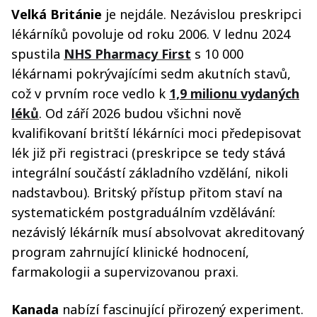
Velká Británie
je nejdále. Nezávislou preskripci
lékárníků povoluje od roku 2006. V lednu 2024
spustila
NHS Pharmacy First
s 10 000
lékárnami pokrývajícími sedm akutních stavů,
což v prvním roce vedlo k
1,9 milionu vydaných
léků
. Od září 2026 budou všichni nově
kvalifikovaní britští lékárníci moci předepisovat
lék již při registraci (preskripce se tedy stává
integrální součástí základního vzdělání, nikoli
nadstavbou). Britský přístup přitom staví na
systematickém postgraduálním vzdělávání:
nezávislý lékárník musí absolvovat akreditovaný
program zahrnující klinické hodnocení,
farmakologii a supervizovanou praxi.
Kanada
nabízí fascinující přirozený experiment.