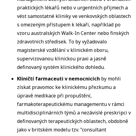
praktických lékařů nebo v urgentních příjmech a
vést samostatné kliniky ve venkovských oblastech
s omezeným přístupem k lékaři, například po
vzoru australských Walk-In Center nebo finských
zdravotních středisek. To by vyžadovalo
magisterské vzdělání v klinickém oboru,
supervizovanou klinickou praxi a jasně
definovaný systém klinického dohledu.
Kliničtí farmaceuti v nemocnicích
by mohli
získat pravomoc ke klinickému přezkumu a
úpravě medikace při propuštění,
farmakoterapeutickému managementu v rámci
multidisciplinárních týmů a nezávislé preskripci v
definovaných terapeutických oblastech, obdobně
jako v britském modelu tzv. "consultant