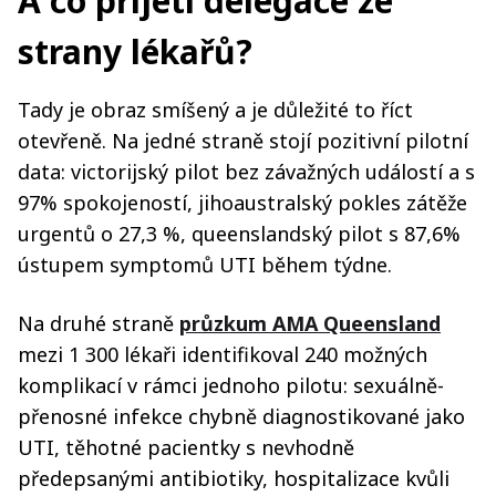
A co přijetí delegace ze
strany lékařů?
Tady je obraz smíšený a je důležité to říct
otevřeně. Na jedné straně stojí pozitivní pilotní
data: victorijský pilot bez závažných událostí a s
97% spokojeností, jihoaustralský pokles zátěže
urgentů o 27,3 %, queenslandský pilot s 87,6%
ústupem symptomů UTI během týdne.
Na druhé straně
průzkum AMA Queensland
mezi 1 300 lékaři identifikoval 240 možných
komplikací v rámci jednoho pilotu: sexuálně-
přenosné infekce chybně diagnostikované jako
UTI, těhotné pacientky s nevhodně
předepsanými antibiotiky, hospitalizace kvůli