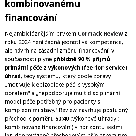
kombinovanému
financování
Nejambicióznějším prvkem
Cormack Review
z
roku 2024 není žádná jednotlivá kompetence,
ale návrh na zásadní změnu financování. V
současnosti plyne
přibližně 90 % příjmů
primární péče z výkonových (fee-for-service)
úhrad
, tedy systému, který podle zprávy
„motivuje k epizodické péči s vysokým
obratem" a „nepodporuje multidisciplinární
model péče potřebný pro pacienty s
komplexními stavy." Review navrhuje postupný
přechod k
poměru 60:40
(výkonové úhrady :
kombinované financování) v horizontu sedmi
let, doprovázený přechodovým příplatkem pro