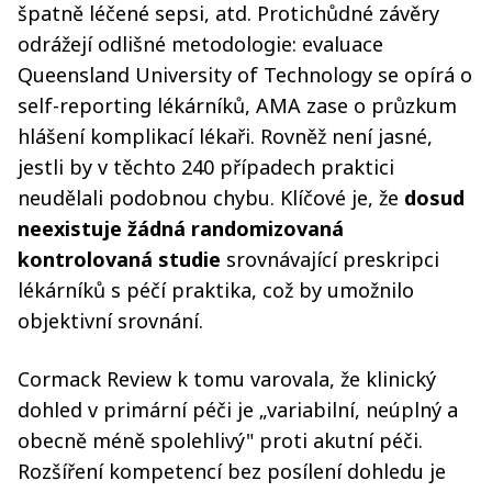
špatně léčené sepsi, atd. Protichůdné závěry
odrážejí odlišné metodologie: evaluace
Queensland University of Technology se opírá o
self-reporting lékárníků, AMA zase o průzkum
hlášení komplikací lékaři. Rovněž není jasné,
jestli by v těchto 240 případech praktici
neudělali podobnou chybu. Klíčové je, že
dosud
neexistuje žádná randomizovaná
kontrolovaná studie
srovnávající preskripci
lékárníků s péčí praktika, což by umožnilo
objektivní srovnání.
Cormack Review k tomu varovala, že klinický
dohled v primární péči je „variabilní, neúplný a
obecně méně spolehlivý" proti akutní péči.
Rozšíření kompetencí bez posílení dohledu je