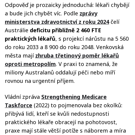
Odpověď je prozaicky jednoduchá: lékaři chybějí
a bude jich chybět víc. Podle
zprávy
ministerstva zdravotnictví z roku 2024
čelí
Austrálie
deficitu přibližně 2 460 FTE
praktických lékařů
, s projekcí nárůstu na 5 560
do roku 2033 a 8 900 do roku 2048. Venkovská
města mají
zhruba třetinový poměr lékařů
oproti metropolím
. V praxi to znamená, že
miliony Australanů oddalují péči nebo míří
rovnou na urgentní příjem.
Vládní zpráva
Strengthening Medicare
Taskforce
(2022) to pojmenovala bez okolků:
přibývá lidí, kteří se kvůli nedostupnosti
praktického lékaře obracejí na pohotovost,
praxe mají stále větší potíže s náborem a míra