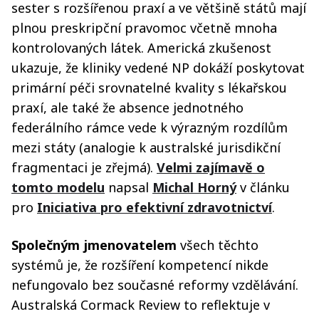
sester s rozšířenou praxí a ve většině států mají
plnou preskripční pravomoc včetně mnoha
kontrolovaných látek. Americká zkušenost
ukazuje, že kliniky vedené NP dokáží poskytovat
primární péči srovnatelné kvality s lékařskou
praxí, ale také že absence jednotného
federálního rámce vede k výrazným rozdílům
mezi státy (analogie k australské jurisdikční
fragmentaci je zřejmá).
Velmi zajímavě o
tomto modelu
napsal
Michal Horný
v článku
pro
Iniciativa pro efektivní zdravotnictví
.
Společným jmenovatelem
všech těchto
systémů je, že rozšíření kompetencí nikde
nefungovalo bez současné reformy vzdělávání.
Australská Cormack Review to reflektuje v