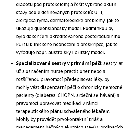
diabetu pod protokolem) a řešit vybrané akutní
stavy podle definovaných protokolů: UTI,
alergická rýma, dermatologické problémy, jak to
ukazuje queenslandský model. Podmínkou by
bylo dokončení akreditovaného postgraduálního
kurzu klinického hodnocení a preskripce, jak to
vyžaduje např. australský i britský model.
Specializované sestry v primární péči
: sestry, ať
už s označením nurse practitioner nebo s
rozšířenou pravomocí předepisovat léky, by
mohly vést dispenzární péči o chronicky nemocné
pacienty (diabetes, CHOPN, srdeční selhávání) s
pravomocí upravovat medikaci v rámci
terapeutického plánu schváleného lékařem.
Mohly by provádět prvokontaktní triáž a
management běžných akutních stavů v ordinacích