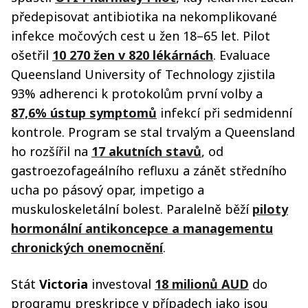
předepisovat antibiotika na nekomplikované
infekce močových cest u žen 18–65 let. Pilot
ošetřil
10 270 žen v 820 lékárnách
. Evaluace
Queensland University of Technology zjistila
93% adherenci k protokolům první volby a
87,6% ústup symptomů
infekcí při sedmidenní
kontrole. Program se stal trvalým a Queensland
ho rozšířil na
17 akutních stavů
, od
gastroezofageálního refluxu a zánět středního
ucha po pásový opar, impetigo a
muskuloskeletální bolest. Paralelně běží
piloty
hormonální antikoncepce a managementu
chronických onemocnění
.
Stát
Victoria
investoval
18 milionů AUD
do
programu preskripce v případech jako jsou