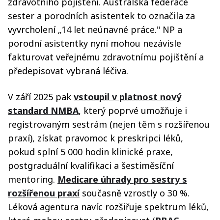
zdravotního pojištění. Australská federace
sester a porodních asistentek to označila za
vyvrcholení „14 let neúnavné práce." NP a
porodní asistentky nyní mohou nezávisle
fakturovat veřejnému zdravotnímu pojištění a
předepisovat vybraná léčiva.
V září 2025 pak
vstoupil v platnost nový
standard NMBA
, který poprvé umožňuje i
registrovaným sestrám (nejen těm s rozšířenou
praxí), získat pravomoc k preskripci léků,
pokud splní 5 000 hodin klinické praxe,
postgraduální kvalifikaci a šestiměsíční
mentoring.
Medicare úhrady pro sestry s
rozšířenou praxí
současně vzrostly o 30 %.
Léková agentura navíc rozšiřuje spektrum léků,