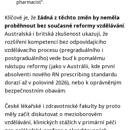
pharmacist".
Klíčové je, že
žádná z těchto změn by neměla
proběhnout bez současné reformy vzdělávání
.
Australská i britská zkušenost ukazují, že
rozšíření kompetencí bez odpovídajícího
vzdělávacího procesu (pregraduálního i
postgraduálního) vede buď k pomalému
nástupu reformy (jako v Austrálii, kde první
absolventi nového RN prescribing standardu
dorazí až v polovině 2026), nebo k oprávněným
bezpečnostním obavám.
České lékařské i zdravotnické fakulty by proto
měly začít diskutovat o mezioborovém
vzdělávání, klinických stážích v primární péči