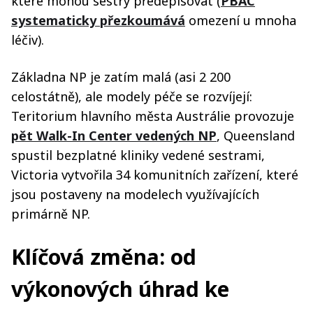
které mohou sestry předepisovat (
PBAC
systematicky přezkoumává
omezení u mnoha
léčiv).
Základna NP je zatím malá (asi 2 200
celostátně), ale modely péče se rozvíjejí:
Teritorium hlavního města Austrálie provozuje
pět Walk-In Center vedených NP
, Queensland
spustil bezplatné kliniky vedené sestrami,
Victoria vytvořila 34 komunitních zařízení, které
jsou postaveny na modelech využívajících
primárně NP.
Klíčová změna: od
výkonových úhrad ke