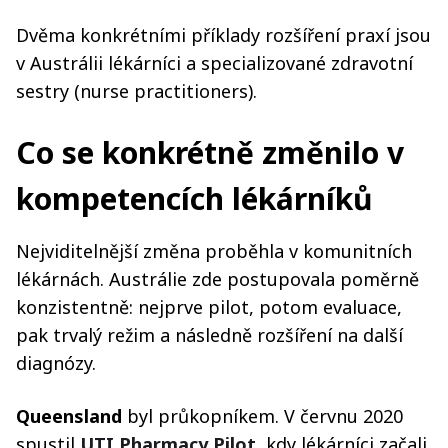
Dvěma konkrétními příklady rozšíření praxí jsou
v Austrálii lékárníci a specializované zdravotní
sestry (nurse practitioners).
Co se konkrétně změnilo v
kompetencích lékárníků
Nejviditelnější změna proběhla v komunitních
lékárnách. Austrálie zde postupovala poměrně
konzistentně: nejprve pilot, potom evaluace,
pak trvalý režim a následně rozšíření na další
diagnózy.
Queensland
byl průkopníkem. V červnu 2020
spustil
UTI Pharmacy Pilot
, kdy lékárníci začali