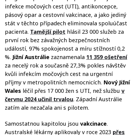
infekce močových cest (UTI), antikoncepce,
pásový opar a cestovní vakcinace, a jako jediný
stát v těchto případech eliminovala spoluúčast
pacienta.
Tamější pilot
hlásil 23 000 služeb za
první rok bez závažných bezpečnostních
událostí, 97% spokojenost a míru stížností 0,2
%.
Jižní Austrálie
zaznamenala
11 359 ošetření
za necelý rok a současně 27,3% pokles návštěv
kvůli infekcím močových cest na urgentní
příjmy v metropolitních nemocnicích.
Nový Jižní
Wales
léčil přes 17 000 žen s UTI, než službu
v
červnu 2024 učinil trvalou
. Západní Austrálie
zatím ale nezačala ani s pilotem.
Samostatnou kapitolou jsou
vakcinace
.
Australské lékárny aplikovaly v roce 2023
přes