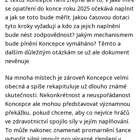
se opatření do konce roku 2025 očekává naplnit
a jak se toto bude měřit. Jakou časovou dotaci
tyto kroky vyžadují a kdo za jejich naplnění
bude nést zodpovědnost? Jakým mechanismem
bude plnění Koncepce vymáháno? Těmto a
dalším důležitým otázkám se už ale dokument
nevěnuje.
Na mnoha místech je zároveň Koncepce velmi
obecná a spíše rekapituluje už dlouho známé
skutečnosti. Nekonkrétnost a neuspořádanost
Koncepce ale mohou představovat významnou
překážku, pokud chceme, aby co nejvíce hráčů
ve zdravotnictví spojilo síly v jejím naplňování.
To může nakonec znamenat promarnění šance
vytvořit silný impulz pro výrazné zlepšení v