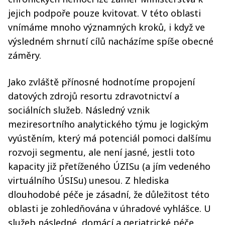
jejich podpoře pouze kvitovat. V této oblasti
vnímáme mnoho významných kroků, i když ve
výsledném shrnutí cílů nacházíme spíše obecné
záměry.
Jako zvláště přínosné hodnotíme propojení
datových zdrojů resortu zdravotnictví a
sociálních služeb. Následný vznik
meziresortního analytického týmu je logickým
vyústěním, který má potenciál pomoci dalšímu
rozvoji segmentu, ale není jasné, jestli toto
kapacity již přetíženého ÚZISu (a jím vedeného
virtuálního ÚSISu) unesou. Z hlediska
dlouhodobé péče je zásadní, že důležitost této
oblasti je zohledňována v úhradové vyhlášce. U
služeb následné, domácí a geriatrické péče