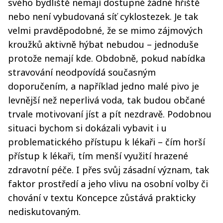
svého bydliště nemají dostupné žádné hřiště
nebo není vybudovaná síť cyklostezek. Je tak
velmi pravděpodobné, že se mimo zájmových
kroužků aktivně hýbat nebudou – jednoduše
protože nemají kde. Obdobně, pokud nabídka
stravování neodpovídá současným
doporučením, a například jedno malé pivo je
levnější než neperlivá voda, tak budou občané
trvale motivovaní jíst a pít nezdravě. Podobnou
situaci bychom si dokázali vybavit i u
problematického přístupu k lékaři – čím horší
přístup k lékaři, tím menší využití hrazené
zdravotní péče. I přes svůj zásadní význam, tak
faktor prostředí a jeho vlivu na osobní volby či
chování v textu Koncepce zůstává prakticky
nediskutovaným.