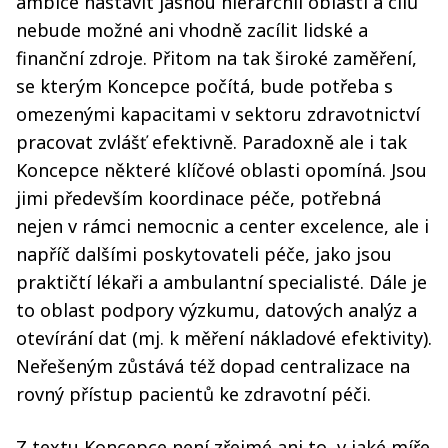
ambice nastavit jasnou hierarchii oblastí a cílů
nebude možné ani vhodně zacílit lidské a
finanční zdroje. Přitom na tak široké zaměření,
se kterým Koncepce počítá, bude potřeba s
omezenými kapacitami v sektoru zdravotnictví
pracovat zvlášť efektivně. Paradoxně ale i tak
Koncepce některé klíčové oblasti opomíná. Jsou
jimi především koordinace péče, potřebná
nejen v rámci nemocnic a center excelence, ale i
napříč dalšími poskytovateli péče, jako jsou
praktičtí lékaři a ambulantní specialisté. Dále je
to oblast podpory výzkumu, datových analýz a
otevírání dat (mj. k měření nákladové efektivity).
Neřešeným zůstává též dopad centralizace na
rovný přístup pacientů ke zdravotní péči.
Z textu Koncepce není zřejmé ani to, v jaké míře