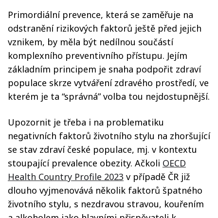
Primordiální prevence, která se zaměřuje na
odstranění rizikových faktorů ještě před jejich
vznikem, by měla být nedílnou součástí
komplexního preventivního přístupu. Jejím
základním principem je snaha podpořit zdraví
populace skrze vytváření zdravého prostředí, ve
kterém je ta “správná” volba tou nejdostupnější.
Upozornit je třeba i na problematiku
negativních faktorů životního stylu na zhoršující
se stav zdraví české populace, mj. v kontextu
stoupající prevalence obezity. Ačkoli
OECD
Health Country Profile 2023
v případě ČR již
dlouho vyjmenovává několik faktorů špatného
životního stylu, s nezdravou stravou, kouřením
a alkoholem jako hlavními přispěvateli k