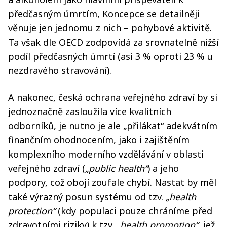
předčasným úmrtím, Koncepce se detailněji
věnuje jen jednomu z nich – pohybové aktivitě.
Ta však dle OECD zodpovídá za srovnatelně nižší
podíl předčasných úmrtí (asi 3 % oproti 23 % u
nezdravého stravování).
A nakonec, česká ochrana veřejného zdraví by si
jednoznačně zasloužila více kvalitních
odborníků, je nutno je ale „přilákat“ adekvátním
finančním ohodnocením, jako i zajištěním
komplexního moderního vzdělávání v oblasti
veřejného zdraví (
„public health“
) a jeho
podpory, což obojí zoufale chybí. Nastat by měl
také výrazný posun systému od tzv.
„health
protection“
(kdy populaci pouze chráníme před
zdravotními riziky) k tzv.
„health promotion“
, jež