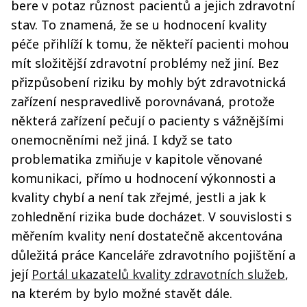
bere v potaz různost pacientů a jejich zdravotní
stav. To znamená, že se u hodnocení kvality
péče přihlíží k tomu, že někteří pacienti mohou
mít složitější zdravotní problémy než jiní. Bez
přizpůsobení riziku by mohly být zdravotnická
zařízení nespravedlivě porovnávaná, protože
některá zařízení pečují o pacienty s vážnějšími
onemocněními než jiná. I když se tato
problematika zmiňuje v kapitole věnované
komunikaci, přímo u hodnocení výkonnosti a
kvality chybí a není tak zřejmé, jestli a jak k
zohlednění rizika bude docházet. V souvislosti s
měřením kvality není dostatečně akcentována
důležitá práce Kanceláře zdravotního pojištění a
její
Portál ukazatelů kvality zdravotních služeb
,
na kterém by bylo možné stavět dále.