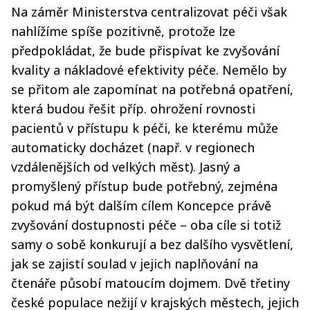
Na záměr Ministerstva centralizovat péči však
nahlížíme spíše pozitivně, protože lze
předpokládat, že bude přispívat ke zvyšování
kvality a nákladové efektivity péče. Nemělo by
se přitom ale zapomínat na potřebná opatření,
která budou řešit příp. ohrožení rovnosti
pacientů v přístupu k péči, ke kterému může
automaticky docházet (např. v regionech
vzdálenějších od velkých měst). Jasný a
promyšlený přístup bude potřebný, zejména
pokud má být dalším cílem Koncepce právě
zvyšování dostupnosti péče – oba cíle si totiž
samy o sobě konkurují a bez dalšího vysvětlení,
jak se zajistí soulad v jejich naplňování na
čtenáře působí matoucím dojmem. Dvě třetiny
české populace nežijí v krajských městech, jejich