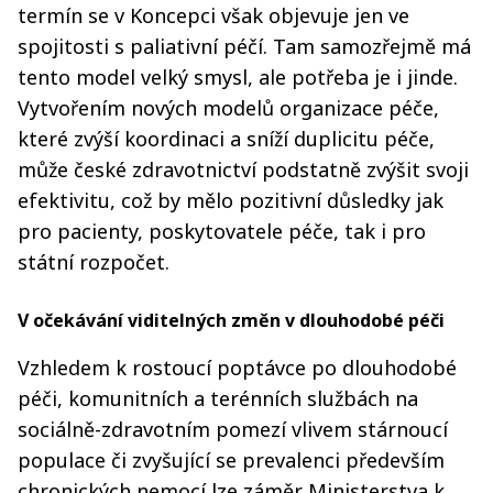
termín se v Koncepci však objevuje jen ve
spojitosti s paliativní péčí. Tam samozřejmě má
tento model velký smysl, ale potřeba je i jinde.
Vytvořením nových modelů organizace péče,
které zvýší koordinaci a sníží duplicitu péče,
může české zdravotnictví podstatně zvýšit svoji
efektivitu, což by mělo pozitivní důsledky jak
pro pacienty, poskytovatele péče, tak i pro
státní rozpočet.
V očekávání viditelných změn v dlouhodobé péči
Vzhledem k rostoucí poptávce po dlouhodobé
péči, komunitních a terénních službách na
sociálně-zdravotním pomezí vlivem stárnoucí
populace či zvyšující se prevalenci především
chronických nemocí lze záměr Ministerstva k