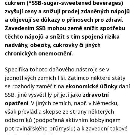
cukrem (*SSB-sugar-sweetened beverages)
zvyšují ceny a snižují prodej zdaněných nápojů
a objevují se důkazy o přínosech pro zdraví.
Zavedením SSB mohou země snížit spotřebu
těchto nápojů a snížit s tím spojená rizika
nadváhy, obezity, cukrovky či jiných
chronických onemocnění.
Specifika tohoto daňového nástroje se v
jednotlivých zemích liší. Zatímco některé státy
se rozhodly zaměřit na
ekonomické účinky
daní
SSB, jiné vysvětlily přijetí jako
zdravotní
opatření
. V jiných zemích, např. v Německu,
však převládla skepse ze strany některých
odborníků (podpořená aktivním lobbyingem
potravinářského průmyslu) a k
zavedení takové