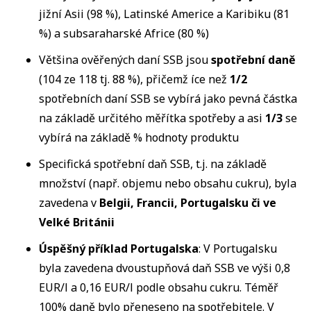
jižní Asii (98 %), Latinské Americe a Karibiku (81
%) a subsaraharské Africe (80 %)
Většina ověřených daní SSB jsou
spotřební daně
(104 ze 118 tj. 88 %), přičemž íce než
1/2
spotřebních daní SSB se vybírá jako pevná částka
na základě určitého měřítka spotřeby a asi
1/3
se
vybírá na základě % hodnoty produktu
Specifická spotřební daň SSB, t.j. na základě
množství (např. objemu nebo obsahu cukru), byla
zavedena v
Belgii, Francii, Portugalsku či ve
Velké Británii
Úspěšný příklad Portugalska
: V Portugalsku
byla zavedena dvoustupňová daň SSB ve výši 0,8
EUR/l a 0,16 EUR/l podle obsahu cukru. Téměř
100% daně bylo přeneseno na spotřebitele. V