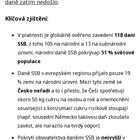
daně zatím nedošlo
.
Klíčová zjištění:
V platnosti je globálně ověřeno zavedení
118 daní
SSB
, z toho 105 na národní a 13 na subnárodní
úrovni, národní daně SSB pokrývají
51 % světové
populace
Daně SSB v evropském regionu přijalo pouze 19
% zemí na národní úrovni. Mezi tyto země se
Česko neřadí
a to i přesto, že Češi spotřebují
skoro 50 kg cukru na osobu a rok a onemocnění
související s konzumací cukru rizikově stoupají
(např. sousední Německo takovou daň zkoušelo
zavést, ale narazilo na tvrdý odpor)
Pokrytí obyvatelstva daněmi SSB je
nejvyšší
v