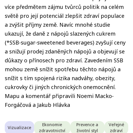
více předmětem zájmu tvůrců politik na celém
světě pro její potenciál zlepšit zdraví populace
a zvýšit příjmy země. Navíc mnohé studie
ukazují, že daně z nápojů slazených cukrem
(*SSB-sugar-sweetened beverages) zvyšují ceny
a snižují prodej zdaněných nápojů a objevují se
důkazy o přínosech pro zdraví. Zavedením SSB
mohou země snížit spotřebu těchto nápojů a
snížit s tím spojená rizika nadváhy, obezity,
cukrovky či jiných chronických onemocnění.
Mapu a komentář připravili Noemi Macko-
Forgáčová a Jakub Hlávka
Ekonomie
Prevence a
Veřejné
Vizualizace
zdravotnictví
životní styl
zdraví