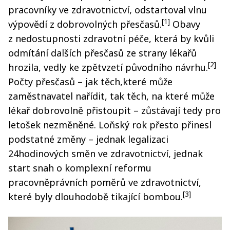
pracovníky ve zdravotnictví, odstartoval vlnu
[1]
výpovědí z dobrovolných přesčasů.
Obavy
z nedostupnosti zdravotní péče, která by kvůli
odmítání dalších přesčasů ze strany lékařů
[2]
hrozila, vedly ke zpětvzetí původního návrhu.
Počty přesčasů – jak těch,které může
zaměstnavatel nařídit, tak těch, na které může
lékař dobrovolně přistoupit – zůstávají tedy pro
letošek nezměněné. Loňský rok přesto přinesl
podstatné změny – jednak legalizaci
24hodinových směn ve zdravotnictví, jednak
start snah o komplexní reformu
pracovněprávních poměrů ve zdravotnictví,
[3]
které byly dlouhodobě tikající bombou.