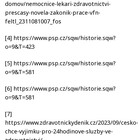
domov/nemocnice-lekari-zdravotnictvi-
prescasy-novela-zakonik-prace-vfn-
feltl_2311081007_fos
[4] https://www.psp.cz/sqw/historie.sqw?
o=9&T=423
[5] https://www.psp.cz/sqw/historie.sqw?
o=9&T=581
[6] https://www.psp.cz/sqw/historie.sqw?
o=9&T=581
[7]
https://www.zdravotnickydenik.cz/2023/09/cesko-
chce-vyjimku-pro-24hodinove-sluzby-ve-
zdravotnictvi/