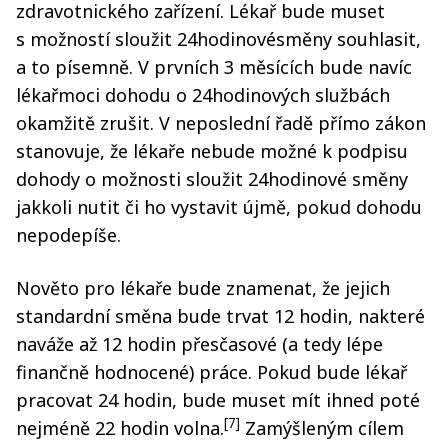
zdravotnického zařízení. Lékař bude muset
s možností sloužit 24hodinovésměny souhlasit,
a to písemně. V prvních 3 měsících bude navíc
lékařmoci dohodu o 24hodinových službách
okamžitě zrušit. V neposlední řadě přímo zákon
stanovuje, že lékaře nebude možné k podpisu
dohody o možnosti sloužit 24hodinové směny
jakkoli nutit či ho vystavit újmě, pokud dohodu
nepodepíše.
Nověto pro lékaře bude znamenat, že jejich
standardní směna bude trvat 12 hodin, nakteré
naváže až 12 hodin přesčasové (a tedy lépe
finančně hodnocené) práce. Pokud bude lékař
pracovat 24 hodin, bude muset mít ihned poté
[7]
nejméně 22 hodin volna.
Zamýšleným cílem