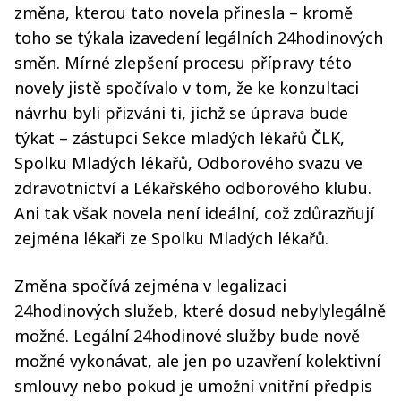
změna, kterou tato novela přinesla – kromě
toho se týkala izavedení legálních 24hodinových
směn. Mírné zlepšení procesu přípravy této
novely jistě spočívalo v tom, že ke konzultaci
návrhu byli přizváni ti, jichž se úprava bude
týkat – zástupci Sekce mladých lékařů ČLK,
Spolku Mladých lékařů, Odborového svazu ve
zdravotnictví a Lékařského odborového klubu.
Ani tak však novela není ideální, což zdůrazňují
zejména lékaři ze Spolku Mladých lékařů.
Změna spočívá zejména v legalizaci
24hodinových služeb, které dosud nebylylegálně
možné. Legální 24hodinové služby bude nově
možné vykonávat, ale jen po uzavření kolektivní
smlouvy nebo pokud je umožní vnitřní předpis