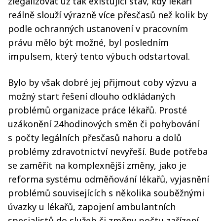
zlegalizovat už tak existující stav, kdy lékaři
reálně slouží výrazně více přesčasů než kolik by
podle ochranných ustanovení v pracovním
právu mělo být možné, byl posledním
impulsem, který tento výbuch odstartoval.
Bylo by však dobré jej přijmout coby výzvu a
možný start řešení dlouho odkládaných
problémů organizace práce lékařů. Prosté
uzákonění 24hodinových směn či pohybování
s počty legálních přesčasů nahoru a dolů
problémy zdravotnictví nevyřeší. Bude potřeba
se zaměřit na komplexnější změny, jako je
reforma systému odměňování lékařů, vyjasnění
problémů souvisejících s několika souběžnými
úvazky u lékařů, zapojení ambulantních
specialistů do služeb či změny počtu zařízení,