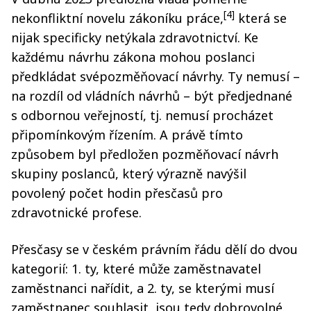
[4]
nekonfliktní novelu zákoníku práce,
která se
nijak specificky netýkala zdravotnictví. Ke
každému návrhu zákona mohou poslanci
předkládat svépozměňovací návrhy. Ty nemusí –
na rozdíl od vládních návrhů – být předjednané
s odbornou veřejností, tj. nemusí procházet
připomínkovým řízením. A právě tímto
způsobem byl předložen pozměňovací návrh
skupiny poslanců, který výrazně navýšil
povolený počet hodin přesčasů pro
zdravotnické profese.
Přesčasy se v českém právním řádu dělí do dvou
kategorií: 1. ty, které může zaměstnavatel
zaměstnanci nařídit, a 2. ty, se kterými musí
zaměstnanec souhlasit, jsou tedy dobrovolné.