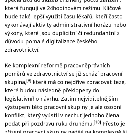
která fungují ve 24hodinovém režimu. Klíčové
bude také lepší využití času lékařů, kteří často
vykonávají aktivity administrativní horázu nebo
výkony, které jsou duplicitní či redundantní z
důvodu pomalé digitalizace českého
zdravotnictví.
Ke komplexní reformě pracovněprávních
poměrů ve zdravotnictví se již schází pracovní
[9]
skupina,
která má co nejdříve zpracovat teze,
které budou následně překlopeny do
legislativního návrhu. Zatím nejviditelnějším
výstupem této pracovní skupiny je ale osobní
konflikt, který vyústil v nechuť jednoho člena
[10]
podat při pozdravu ruku druhému.
Přesto je
zřízení pracovní skupiny nadějí na komplexnější