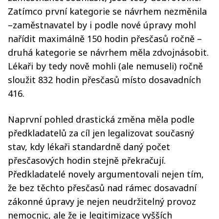
Zatímco první kategorie se návrhem nezměnila
–zaměstnavatel by i podle nové úpravy mohl
nařídit maximálně 150 hodin přesčasů ročně –
druhá kategorie se návrhem měla zdvojnásobit.
Lékaři by tedy nově mohli (ale nemuseli) ročně
sloužit 832 hodin přesčasů místo dosavadních
416.
Naprvní pohled drastická změna měla podle
předkladatelů za cíl jen legalizovat současný
stav, kdy lékaři standardně daný počet
přesčasových hodin stejně překračují.
Předkladatelé novely argumentovali nejen tím,
že bez těchto přesčasů nad rámec dosavadní
zákonné úpravy je nejen neudržitelný provoz
nemocnic, ale že je legitimizace vyšších