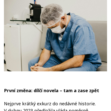
První změna: dílčí novela – tam a zase zpět
Nejprve krátký exkurz do nedávné historie.
V dubnu 2023 předložila vláda poměrně