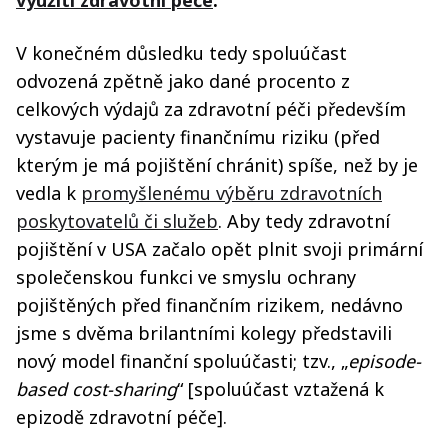
využití zdravotní péče
.
V konečném důsledku tedy spoluúčast
odvozená zpětně jako dané procento z
celkových výdajů za zdravotní péči především
vystavuje pacienty finančnímu riziku (před
kterým je má pojištění chránit) spíše, než by je
vedla k
promyšlenému výběru zdravotních
poskytovatelů či služeb
. Aby tedy zdravotní
pojištění v USA začalo opět plnit svoji primární
společenskou funkci ve smyslu ochrany
pojištěných před finančním rizikem, nedávno
jsme s dvěma brilantními kolegy představili
nový model finanční spoluúčasti; tzv., „
episode-
based cost-sharing
“ [spoluúčast vztažená k
epizodě zdravotní péče].