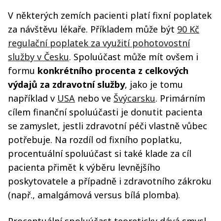
V některých zemích pacienti platí fixní poplatek
za návštěvu lékaře. Příkladem může být
90 Kč
regulační poplatek za využití pohotovostní
služby v Česku
. Spoluúčast může mít ovšem i
formu
konkrétního procenta z celkových
výdajů za zdravotní služby
, jako je tomu
například v
USA
nebo ve
Švýcarsku
. Primárním
cílem finanční spoluúčasti je donutit pacienta
se zamyslet, jestli zdravotní péči vlastně vůbec
potřebuje. Na rozdíl od fixního poplatku,
procentuální spoluúčast si také klade za cíl
pacienta přimět k výběru levnějšího
poskytovatele a případně i zdravotního zákroku
(např., amalgámová versus bílá plomba).