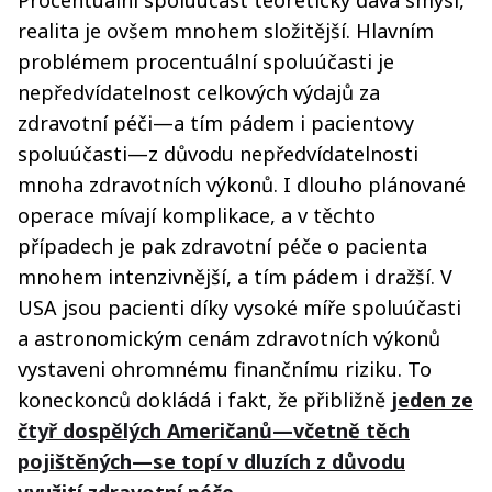
Procentuální spoluúčast teoreticky dává smysl,
realita je ovšem mnohem složitější. Hlavním
problémem procentuální spoluúčasti je
nepředvídatelnost celkových výdajů za
zdravotní péči—a tím pádem i pacientovy
spoluúčasti—z důvodu nepředvídatelnosti
mnoha zdravotních výkonů. I dlouho plánované
operace mívají komplikace, a v těchto
případech je pak zdravotní péče o pacienta
mnohem intenzivnější, a tím pádem i dražší. V
USA jsou pacienti díky vysoké míře spoluúčasti
a astronomickým cenám zdravotních výkonů
vystaveni ohromnému finančnímu riziku. To
koneckonců dokládá i fakt, že přibližně
jeden ze
čtyř dospělých Američanů—včetně těch
pojištěných—se topí v dluzích z důvodu