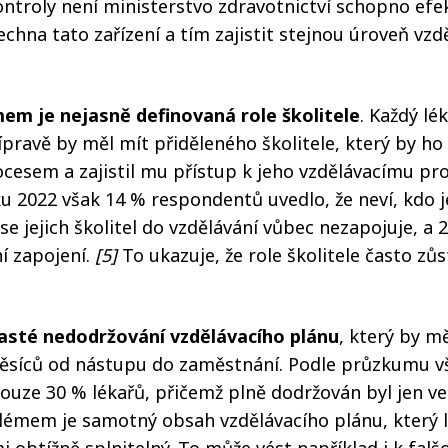
ntroly není ministerstvo zdravotnictví schopno efe
chna tato zařízení a tím zajistit stejnou úroveň vzd
em je nejasně definovaná role školitele
. Každý lé
řípravě by měl mít přiděleného školitele, který by h
cesem a zajistil mu přístup k jeho vzdělávacímu pr
 2022 však 14 % respondentů uvedlo, že neví, kdo je 
se jejich školitel do vzdělávání vůbec nezapojuje, a 
í zapojení.
[5]
To ukazuje, že role školitele často zů
asté nedodržování vzdělávacího plánu
, který by mě
měsíců od nástupu do zaměstnání. Podle průzkumu vš
ouze 30 % lékařů, přičemž plně dodržován byl jen ve
émem je samotný obsah vzdělávacího plánu, který l