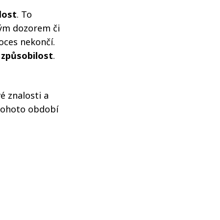
lost
. To
ným dozorem či
oces nekončí.
í způsobilost
.
é znalosti a
tohoto období