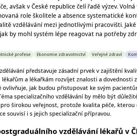
če, avšak v České republice čelí řadě výzev. Volná
novaná role školitele a absence systematické kon
alitě vzdělávání mezi jednotlivými pracovišti. Jak
jak by mohl systém lépe reagovat na potřeby zdr
tnické profese
Ekonomie zdravotnictví
Veřejné zdraví
Kom
zdělávání představuje zásadní prvek v zajištění kvali
lékařům a lékařkám rozvíjet znalosti a dovednosti
ě ovlivňuje, jak budou přistupovat ke svým pacient
 Téma specializačního vzdělávání by mělo být důležit
i pro širokou veřejnost, protože kvalita péče, ktero
ce souvisí i s jejich specializační přípravou.
postgraduálního vzdělávání lékařů v Č