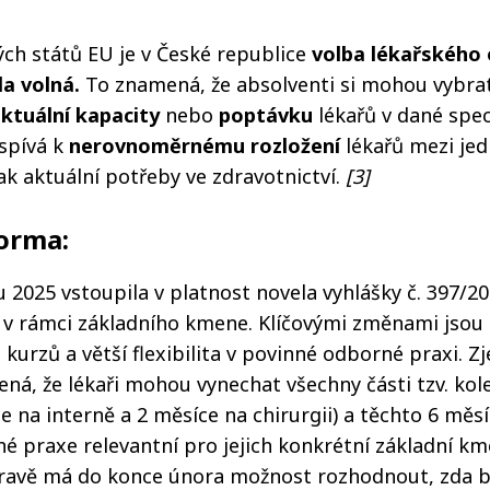
ných států EU je v České republice
volba lékařského
la volná.
To znamená, že absolventi si mohou vybrat
ktuální kapacity
nebo
poptávku
lékařů v dané spec
spívá k
nerovnoměrnému rozložení
lékařů mezi je
ak aktuální potřeby ve zdravotnictví.
[3]
forma:
 2025 vstoupila v platnost novela vyhlášky č. 397/20
v rámci základního kmene. Klíčovými změnami jsou 
urzů a větší flexibilita v povinné odborné praxi. 
ná, že lékaři mohou vynechat všechny části tzv. kol
e na interně a 2 měsíce na chirurgii) a těchto 6 mě
né praxe relevantní pro jejich konkrétní základní km
ravě má do konce února možnost rozhodnout, zda 