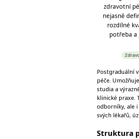
zdravotní pé
nejasně defi
rozdílné kv
potřeba a 
Zdravo
Postgraduální v
péče. Umožňuje 
studia a výrazn
klinické praxe.
odborníky, ale 
svých lékařů, úz
Struktura 