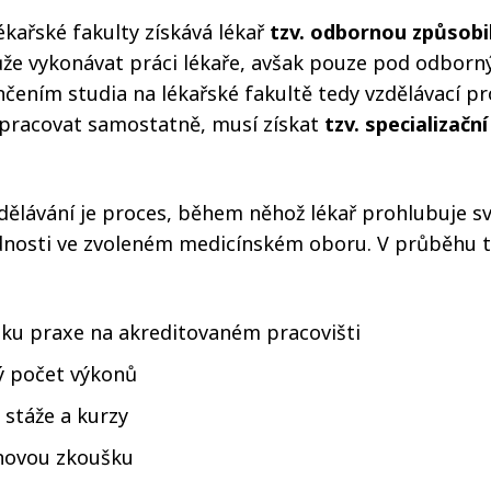
kařské fakulty získává lékař
tzv. odbornou způsobi
že vykonávat práci lékaře, avšak pouze pod odbor
ením studia na lékařské fakultě tedy vzdělávací pr
 pracovat samostatně, musí získat
tzv. specializačn
zdělávání je proces, během něhož lékař prohlubuje sv
dnosti ve zvoleném medicínském oboru. V průběhu 
lku praxe na akreditovaném pracovišti
ý počet výkonů
 stáže a kurzy
novou zkoušku