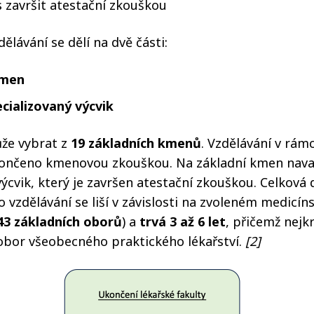
s završit atestační zkouškou
dělávání se dělí na dvě části:
kmen
ecializovaný výcvik
ůže vybrat z
19 základních kmenů
. Vzdělávání v rám
končeno kmenovou zkouškou. Na základní kmen navaz
výcvik, který je završen atestační zkouškou. Celková 
 vzdělávání se liší v závislosti na zvoleném medicí
43 základních oborů
) a
trvá 3 až 6 let
, přičemž nejk
obor všeobecného praktického lékařství.
[2]