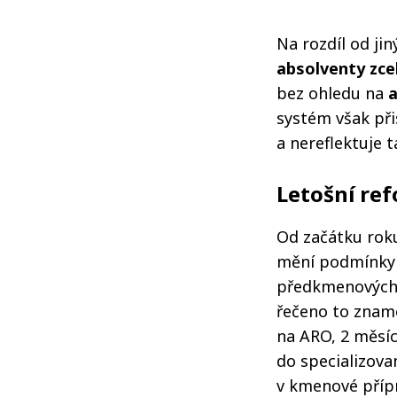
Na rozdíl od ji
absolventy zce
bez ohledu na
a
systém však při
a nereflektuje t
Letošní re
Od začátku roku
mění podmínky 
předkmenových k
řečeno to zname
na ARO, 2 měsíc
do specializova
v kmenové příp