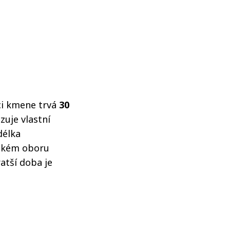
ci kmene trvá
30
uje vlastní
délka
nském oboru
ratší doba je