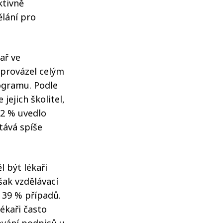
ktivně
ělání pro
kař ve
o provázel celým
ogramu. Podle
jejich školitel,
22 % uvedlo
stává spíše
l být lékaři
ak vzdělávací
 39 % případů.
ékaři často