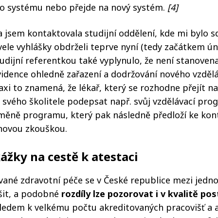
ho systému nebo přejde na nový systém.
[4]
jsem kontaktovala studijní oddělení, kde mi bylo sdě
ele vyhlášky obdrželi teprve nyní (tedy začátkem ún
udijní referentkou také vyplynulo, že není stanoven
idence ohledně zařazení a dodržování nového vzděl
xi to znamená, že lékař, který se rozhodne přejít na
svého školitele podepsat např. svůj vzdělávací pro
měně programu, který pak následně předloží ke kon
ovou zkouškou.
ážky na cestě k atestaci
vané zdravotní péče se v České republice mezi jednot
šit, a podobné
rozdíly lze pozorovat i v kvalitě po
hledem k velkému počtu akreditovaných pracovišť a a