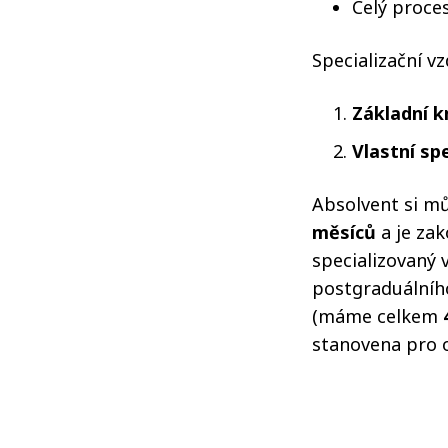
Celý proce
Specializační vz
Základní 
Vlastní sp
Absolvent si m
měsíců
a je za
specializovaný 
postgraduálního
(máme celkem
stanovena pro 