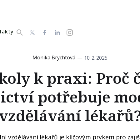
takty
Monika Brychtová
—
10
.
2
.
2025
koly k praxi: Proč 
ictví potřebuje mo
vzdělávání lékařů
ní vzdělávání lékařů je klíčovým prvkem pro zajišt