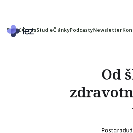
Domů
O nás
Studie
Články
Podcasty
Newsletter
Kon
Od š
zdravotn
Postgraduál