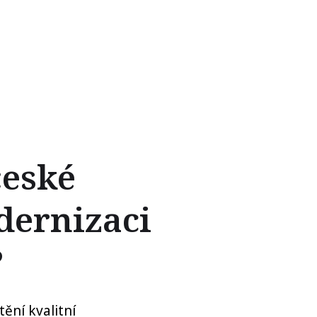
české
dernizaci
?
ění kvalitní