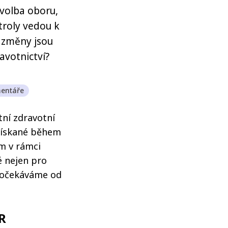
 volba oboru,
troly vedou k
é změny jsou
avotnictví?
entáře
tní zdravotní
 získané během
ům v rámci
é nejen pro
u očekáváme od
R