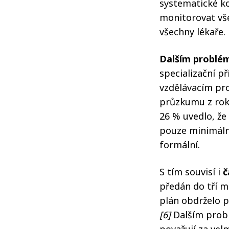
systematické ko
monitorovat vše
všechny lékaře.
Dalším problém
specializační p
vzdělávacím pro
průzkumu z roku
26 % uvedlo, že 
pouze minimáln
formální.
S tím souvisí i
č
předán do tří 
plán obdrželo p
[6]
Dalším probl