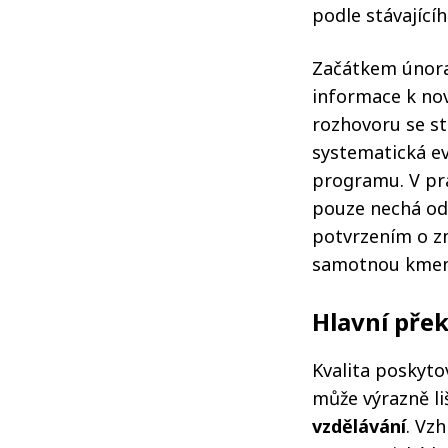
podle stávající
Začátkem února 
informace k nov
rozhovoru se st
systematická ev
programu. V pra
pouze nechá od 
potvrzením o z
samotnou kmen
Hlavní přek
Kvalita poskyto
může výrazně li
vzdělávání
. Vz