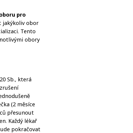
 oboru pro
 jakýkoliv obor
ializaci. Tento
dnotlivými obory
20 Sb., která
zrušení
Zjednodušeně
ečka (2 měsíce
síců přesunout
en. Každý lékař
bude pokračovat