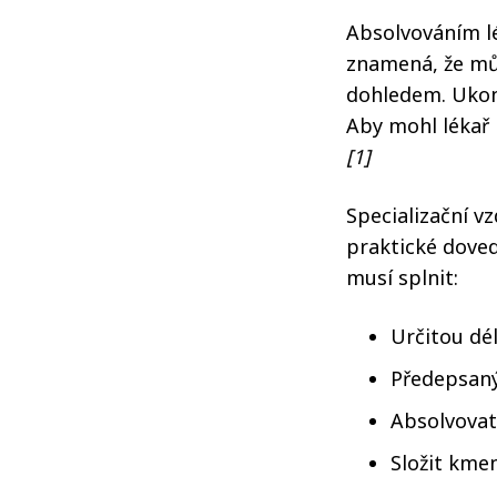
Absolvováním lé
znamená, že mů
dohledem. Ukonč
Aby mohl lékař
[1]
Specializační v
praktické dove
musí splnit:
Určitou dé
Předepsan
Absolvovat
Složit kme