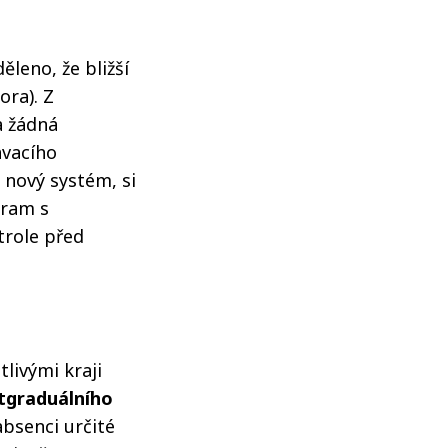
leno, že bližší
ora). Z
a žádná
ávacího
 nový systém, si
gram s
trole před
livými kraji
stgraduálního
bsenci určité