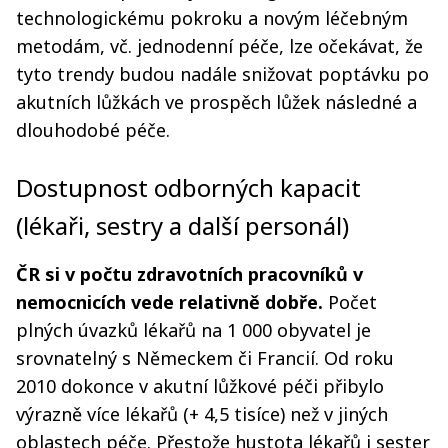
technologickému pokroku a novým léčebným
metodám, vč. jednodenní péče, lze očekávat, že
tyto trendy budou nadále snižovat poptávku po
akutních lůžkách ve prospěch lůžek následné a
dlouhodobé péče.
Dostupnost odborných kapacit
(lékaři, sestry a další personál)
ČR si v počtu zdravotních pracovníků v
nemocnicích vede relativně dobře.
Počet
plných úvazků lékařů na 1 000 obyvatel je
srovnatelný s Německem či Francií. Od roku
2010 dokonce v akutní lůžkové péči přibylo
výrazně více lékařů (+ 4,5 tisíce) než v jiných
oblastech péče. Přestože hustota lékařů i sester