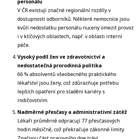
personálu
V ČR existují značné regionální rozdíly v
dostupnosti odborníků. Některé nemocnice jsou
kvůli nedostatku personálu nuceny omezit provoz
i v klíčových oblastech, např. v oblasti interní
péče.
Vysoký podíl žen ve zdravotnictví a
nedostatečná prorodinná politika
66 % absolventů všeobecného praktického
lékařství jsou ženy, což zdůrazňuje potřebu
lepších opatření pro sladění kariéry s
rodičovstvím.
Nadměrné přesčasy a administrativní zátěž
Lékaři průměrně odpracují 77 přesčasových
hodin měsíčně, což překračuje zákonné limity.
Značnou část pracovního dne tráví