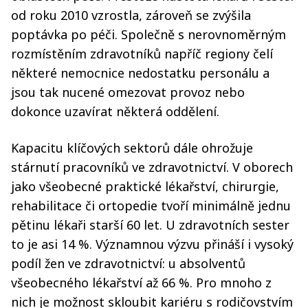
od roku 2010 vzrostla, zároveň se zvýšila
poptávka po péči. Společně s nerovnoměrným
rozmístěním zdravotníků napříč regiony čelí
některé nemocnice nedostatku personálu a
jsou tak nucené omezovat provoz nebo
dokonce uzavírat některá oddělení.
Kapacitu klíčových sektorů dále ohrožuje
stárnutí pracovníků ve zdravotnictví. V oborech
jako všeobecné praktické lékařství, chirurgie,
rehabilitace či ortopedie tvoří minimálně jednu
pětinu lékaři starší 60 let. U zdravotních sester
to je asi 14 %. Významnou výzvu přináší i vysoký
podíl žen ve zdravotnictví: u absolventů
všeobecného lékařství až 66 %. Pro mnoho z
nich je možnost skloubit kariéru s rodičovstvím