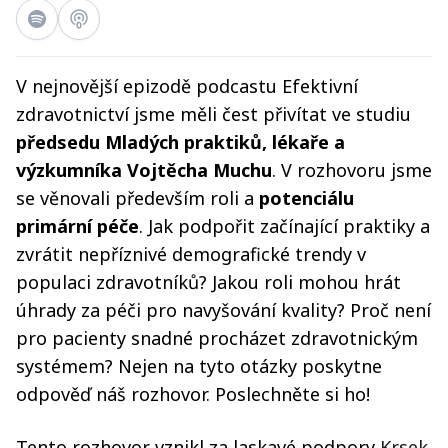
V nejnovější epizodě podcastu Efektivní
zdravotnictví jsme měli čest přivítat ve studiu
předsedu Mladých praktiků, lékaře a
výzkumníka Vojtěcha Muchu
. V rozhovoru jsme
se věnovali především roli a
potenciálu
primární péče
. Jak podpořit začínající praktiky a
zvrátit nepříznivé demografické trendy v
populaci zdravotníků? Jakou roli mohou hrát
úhrady za péči pro navyšování kvality? Proč není
pro pacienty snadné procházet zdravotnickým
systémem? Nejen na tyto otázky poskytne
odpověď náš rozhovor. Poslechněte si ho!
Tento rozhovor vznikl za laskavé podpory
Krsek