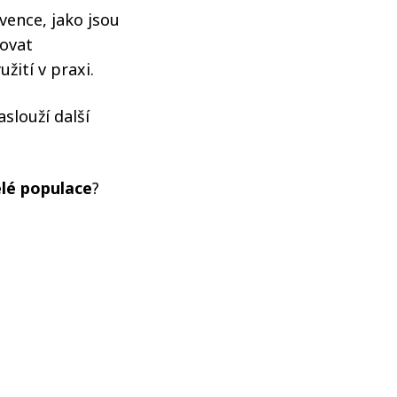
vence, jako jsou
vovat
žití v praxi.
slouží další
elé populace
?