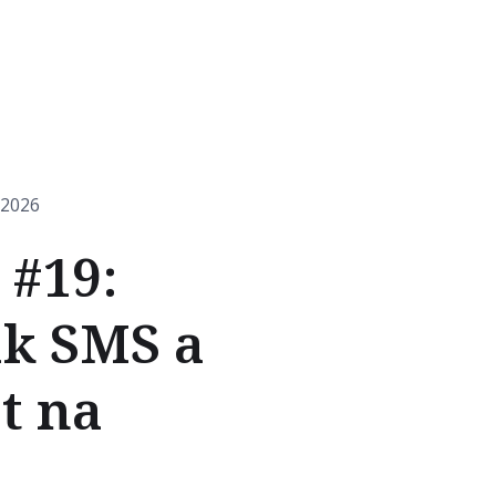
.2026
 #19:
ak SMS a
t na