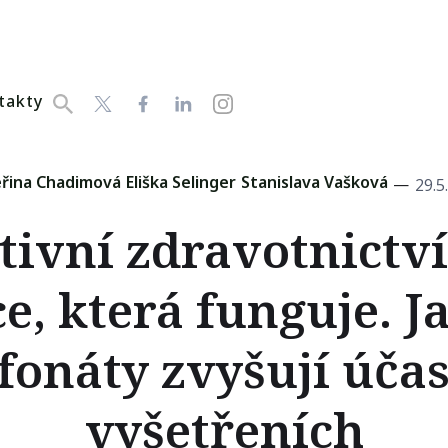
takty
řina Chadimová
Eliška Selinger
Stanislava Vašková
—
29.5
tivní zdravotnictví
e, která funguje. J
efonáty zvyšují účas
vyšetřeních