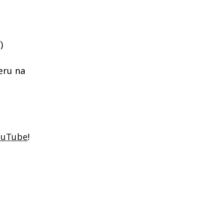
)
eru na
ouTube
!