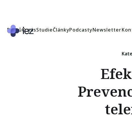
Domů
O nás
Studie
Články
Podcasty
Newsletter
Kon
Kate
Efek
Prevenc
tel