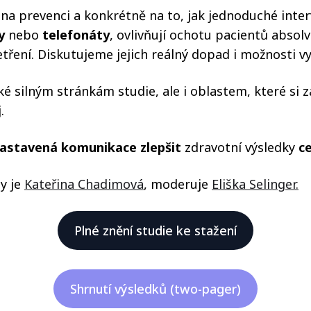
a prevenci a konkrétně na to, jak jednoduché inter
y
nebo
telefonáty
, ovlivňují ochotu pacientů absol
tření. Diskutujeme jejich reálný dopad i možnosti vyu
é silným stránkám studie, ale i oblastem, které si za
.
nastavená komunikace zlepšit
zdravotní výsledky
c
y je
Kateřina Chadimová
, moderuje
Eliška Selinger.
Plné znění studie ke stažení
Shrnutí výsledků (two-pager)