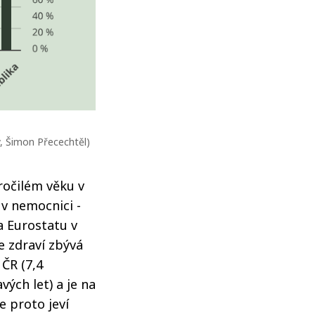
ý, Šimon Přecechtěl)
ročilém věku v
v nemocnici -
a Eurostatu v
ve zdraví zbývá
 ČR (7,4
ých let) a je na
e proto jeví