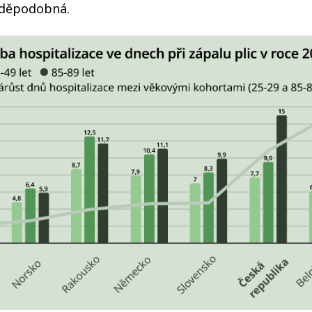
vděpodobná.