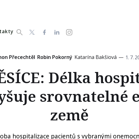
takty
mon Přecechtěl
Robin Pokorný
Katarína Bakšiová
—
1
.
7
.
2
ÍCE: Délka hospit
yšuje srovnatelné 
země
ba hospitalizace pacientů s vybranými onemocn