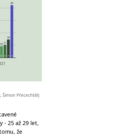
ý, Šimon Přecechtěl)
stavené
- 25 až 29 let,
 tomu, že