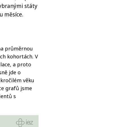
ybranými státy
u měsíce.
 na průměrnou
ch kohortách. V
lace, a proto
sně jde o
okročilém věku
ce grafů jsme
ientů s