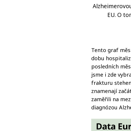
Alzheimerovou
EU. O to
Tento graf měsí
dobu hospitali
posledních měsí
jsme i zde vybr
frakturu stehen
znamenají začát
zaměřili na mez
diagnózou Alzh