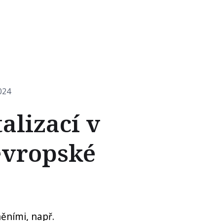
024
alizací v
evropské
ěními, např.