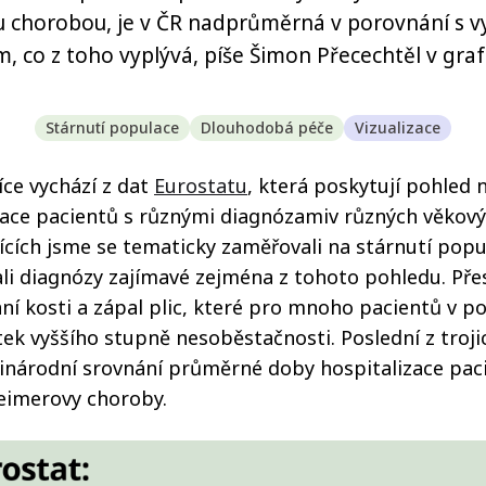
 chorobou, je v ČR nadprůměrná v porovnání s v
m, co z toho vyplývá, píše Šimon Přecechtěl v graf
Stárnutí populace
Dlouhodobá péče
Vizualizace
ce vychází z dat
Eurostatu
, která poskytují pohled
zace pacientů s různými diagnózamiv různých věkový
cích jsme se tematicky zaměřovali na stárnutí popu
ali diagnózy zajímavé zejména z tohoto pohledu. Pře
ní kosti a zápal plic, které pro mnoho pacientů v p
ek vyššího stupně nesoběstačnosti. Poslední z troji
inárodní srovnání průměrné doby hospitalizace pac
eimerovy choroby.