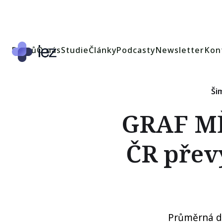
Domů
O nás
Studie
Články
Podcasty
Newsletter
Kon
Ši
GRAF MĚS
ČR přev
Průměrná do