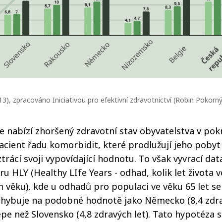
13), zpracováno Iniciativou pro efektivní zdravotnictví (Robin Pokorn
e nabízí zhoršený zdravotní stav obyvatelstva v pok
cient řadu komorbidit, které prodlužují jeho pobyt 
trácí svoji vypovídající hodnotu. To však vyvrací dat
ru HLY (Healthy LIfe Years - odhad, kolik let života 
m věku), kde u odhadů pro populaci ve věku 65 let se
ohybuje na podobné hodnotě jako Německo (8,4 zdrav
 než Slovensko (4,8 zdravých let). Tato hypotéza s