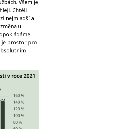
užbách. Všem je
leji. Chtěli
zi nejmladší a
í změna u
ředpokládáme
 je prostor pro
 absolutním