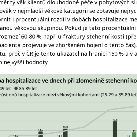
měrný věk klientů dlouhodobé péče v pobytových sl
člověk v nejmladší věkové kategorii se zotavuje nejrych
rnit i procentuální rozdíl v dobách hospitalizace me
vanou věkovou skupinou. Pokud je tato procentuáln
 rozmezí 60-80 % např. u fraktury stehenní kosti (p
 pacienta projevuje ve zhoršeném hojení o tento čas),
, proč v ČR je tento ukazatel na hranici 150 % a v
o nejvyšší hodnoty.