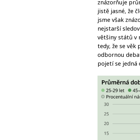
znázorňuje prů
jistě jasné, že 
jsme však znázo
nejstarší sledo
většiny států v
tedy, že se věk
odbornou debatu
pojetí se jedná 