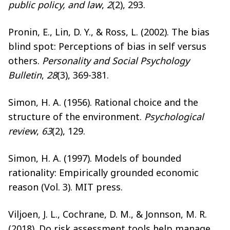
public policy, and law
,
2
(2), 293.
Pronin, E., Lin, D. Y., & Ross, L. (2002). The bias
blind spot: Perceptions of bias in self versus
others.
Personality and Social Psychology
Bulletin
,
28
(3), 369-381.
Simon, H. A. (1956). Rational choice and the
structure of the environment.
Psychological
review
,
63
(2), 129.
Simon, H. A. (1997). Models of bounded
rationality: Empirically grounded economic
reason (Vol. 3). MIT press.
Viljoen, J. L., Cochrane, D. M., & Jonnson, M. R.
(2018). Do risk assessment tools help manage