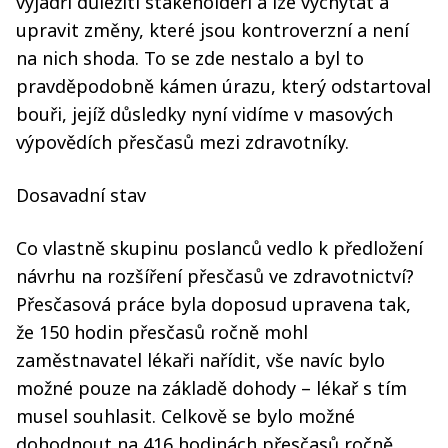
vyjádří důležití stakeholdeři a lze vychytat a
upravit změny, které jsou kontroverzní a není
na nich shoda. To se zde nestalo a byl to
pravděpodobně kámen úrazu, který odstartoval
bouři, jejíž důsledky nyní vidíme v masových
výpovědích přesčasů mezi zdravotníky.
Dosavadní stav
Co vlastně skupinu poslanců vedlo k předložení
návrhu na rozšíření přesčasů ve zdravotnictví?
Přesčasová práce byla doposud upravena tak,
že 150 hodin přesčasů ročně mohl
zaměstnavatel lékaři nařídit, vše navíc bylo
možné pouze na základě dohody – lékař s tím
musel souhlasit. Celkově se bylo možné
dohodnout na 416 hodinách přesčasů ročně