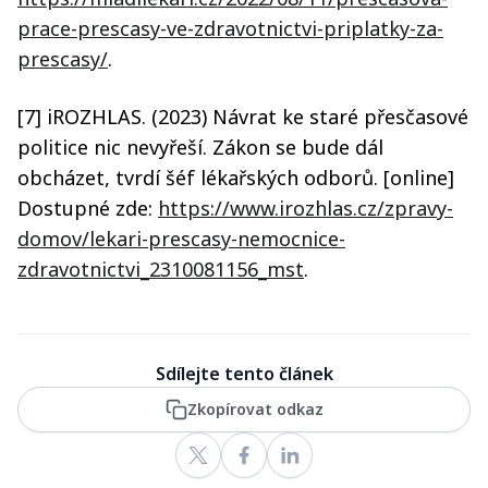
prace-prescasy-ve-zdravotnictvi-priplatky-za-
prescasy/
.
[7] iROZHLAS. (2023) Návrat ke staré přesčasové
politice nic nevyřeší. Zákon se bude dál
obcházet, tvrdí šéf lékařských odborů. [online]
Dostupné zde:
https://www.irozhlas.cz/zpravy-
domov/lekari-prescasy-nemocnice-
zdravotnictvi_2310081156_mst
.
Sdílejte tento článek
Zkopírovat odkaz