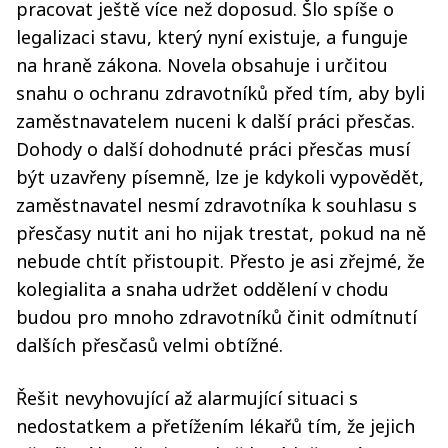
pracovat ještě více než doposud. Šlo spíše o
legalizaci stavu, který nyní existuje, a funguje
na hraně zákona. Novela obsahuje i určitou
snahu o ochranu zdravotníků před tím, aby byli
zaměstnavatelem nuceni k další práci přesčas.
Dohody o další dohodnuté práci přesčas musí
být uzavřeny písemně, lze je kdykoli vypovědět,
zaměstnavatel nesmí zdravotníka k souhlasu s
přesčasy nutit ani ho nijak trestat, pokud na ně
nebude chtít přistoupit. Přesto je asi zřejmé, že
kolegialita a snaha udržet oddělení v chodu
budou pro mnoho zdravotníků činit odmítnutí
dalších přesčasů velmi obtížné.
Řešit nevyhovující až alarmující situaci s
nedostatkem a přetížením lékařů tím, že jejich