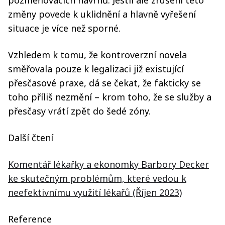
pozměňovacích návrhů. Jestli ale zrušení této
změny povede k uklidnění a hlavně vyřešení
situace je více než sporné.
Vzhledem k tomu, že kontroverzní novela
směřovala pouze k legalizaci již existující
přesčasové praxe, dá se čekat, že fakticky se
toho příliš nezmění – krom toho, že se služby a
přesčasy vrátí zpět do šedé zóny.
Další čtení
Komentář lékařky a ekonomky Barbory Decker
ke skutečným problémům, které vedou k
neefektivnímu využití lékařů (Říjen 2023)
Reference