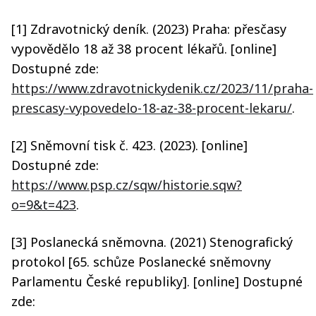
[1] Zdravotnický deník. (2023) Praha: přesčasy
vypovědělo 18 až 38 procent lékařů. [online]
Dostupné zde:
https://www.zdravotnickydenik.cz/2023/11/praha-
prescasy-vypovedelo-18-az-38-procent-lekaru/
.
[2] Sněmovní tisk č. 423. (2023). [online]
Dostupné zde:
https://www.psp.cz/sqw/historie.sqw?
o=9&t=423
.
[3] Poslanecká sněmovna. (2021) Stenografický
protokol [65. schůze Poslanecké sněmovny
Parlamentu České republiky]. [online] Dostupné
zde: