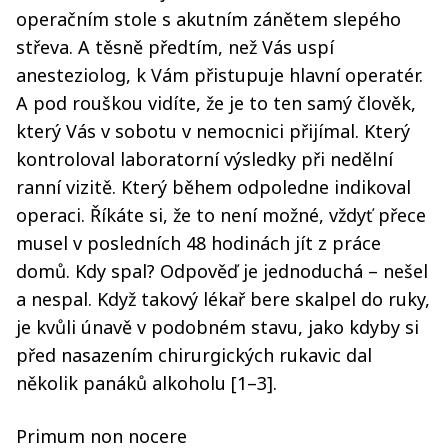
operačním stole s akutním zánětem slepého
střeva. A těsně předtím, než Vás uspí
anesteziolog, k Vám přistupuje hlavní operatér.
A pod rouškou vidíte, že je to ten samý člověk,
který Vás v sobotu v nemocnici přijímal. Který
kontroloval laboratorní výsledky při nedělní
ranní vizitě. Který během odpoledne indikoval
operaci. Říkáte si, že to není možné, vždyť přece
musel v posledních 48 hodinách jít z práce
domů. Kdy spal? Odpověď je jednoduchá – nešel
a nespal. Když takový lékař bere skalpel do ruky,
je kvůli únavě v podobném stavu, jako kdyby si
před nasazením chirurgických rukavic dal
několik panáků alkoholu [1–3].
Primum non nocere