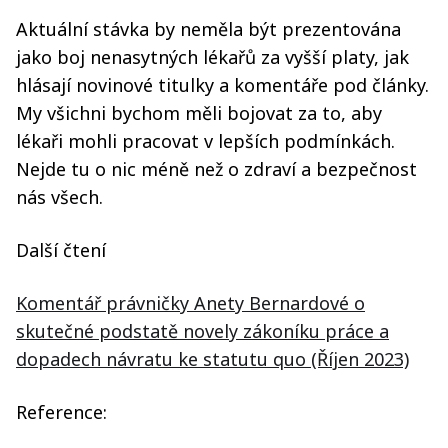
Aktuální stávka by neměla být prezentována
jako boj nenasytných lékařů za vyšší platy, jak
hlásají novinové titulky a komentáře pod články.
My všichni bychom měli bojovat za to, aby
lékaři mohli pracovat v lepších podmínkách.
Nejde tu o nic méně než o zdraví a bezpečnost
nás všech.
Další čtení
Komentář právničky Anety Bernardové o
skutečné podstatě novely zákoníku práce a
dopadech návratu ke statutu quo (Říjen 2023)
Reference: