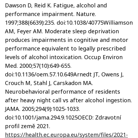
Dawson D, Reid K. Fatigue, alcohol and
performance impairment. Nature.
1997;388(6639):235. doi:10.1038/40775Williamson
AM, Feyer AM. Moderate sleep deprivation
produces impairments in cognitive and motor
performance equivalent to legally prescribed
levels of alcohol intoxication. Occup Environ
Med. 2000;57(10):649-655.
doi:10.1136/oem.57.10.649Arnedt JT, Owens J,
Crouch M, Stahl J, Carskadon MA.
Neurobehavioral performance of residents
after heavy night call vs after alcohol ingestion.
JAMA. 2005;294(9):1025-1033.
doi:10.1001/jama.294.9.1025OECD: Zdravotní
profil země 2021.
https://health.ec.europa.eu/system/files/2021-