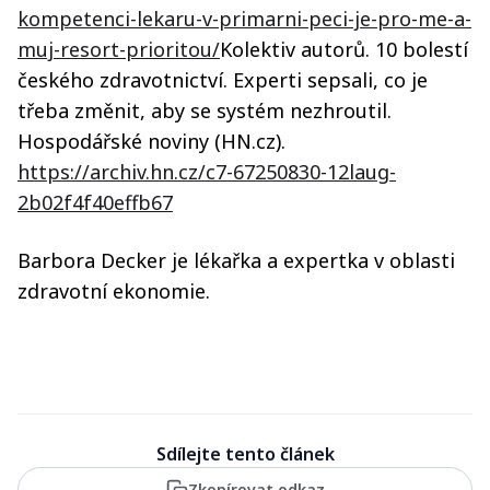
kompetenci-lekaru-v-primarni-peci-je-pro-me-a-
muj-resort-prioritou/
Kolektiv autorů. 10 bolestí
českého zdravotnictví. Experti sepsali, co je
třeba změnit, aby se systém nezhroutil.
Hospodářské noviny (HN.cz).
https://archiv.hn.cz/c7-67250830-12laug-
2b02f4f40effb67
Barbora Decker je lékařka a expertka v oblasti
zdravotní ekonomie.
Sdílejte tento článek
Zkopírovat odkaz