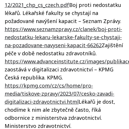
12/2021_chp_cs_czech.pdf
Boj proti nedostatku
lékařů. Lékařské fakulty se chystají na
požadované navýšení kapacit – Seznam Zprávy.
https://www.seznamzpravy.cz/clanek/boj-proti-
nedostatku-lekaru-lekarske-fakulty-se-chystaji-
na-pozadovane-navyseni-kapacit-66262
Zajištění
péče v době nedostatku zdravotníků.
https://www.advanceinstitute.cz/images/publikac
zaostává v digitalizaci zdravotnictví – KPMG
Česká republika. KPMG.
https://kpmg.com/cz/cs/home/pro-
media/tiskove-zpravy/2023/07/cesko-zavadi-
digitalizaci-zdravotnictvi.html
Lékařů je dost,
chodíme k nim ale zbytečně často, říká
odbornice z ministerstva zdravotnictví.
Ministerstvo zdravotnictví.