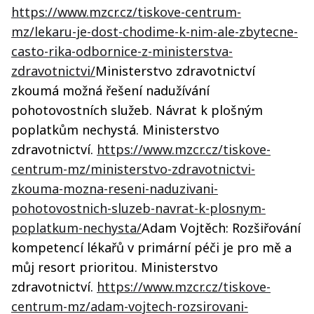
https://www.mzcr.cz/tiskove-centrum-
mz/lekaru-je-dost-chodime-k-nim-ale-zbytecne-
casto-rika-odbornice-z-ministerstva-
zdravotnictvi/
Ministerstvo zdravotnictví
zkoumá možná řešení nadužívání
pohotovostních služeb. Návrat k plošným
poplatkům nechystá. Ministerstvo
zdravotnictví.
https://www.mzcr.cz/tiskove-
centrum-mz/ministerstvo-zdravotnictvi-
zkouma-mozna-reseni-naduzivani-
pohotovostnich-sluzeb-navrat-k-plosnym-
poplatkum-nechysta/
Adam Vojtěch: Rozšiřování
kompetencí lékařů v primární péči je pro mě a
můj resort prioritou. Ministerstvo
zdravotnictví.
https://www.mzcr.cz/tiskove-
centrum-mz/adam-vojtech-rozsirovani-