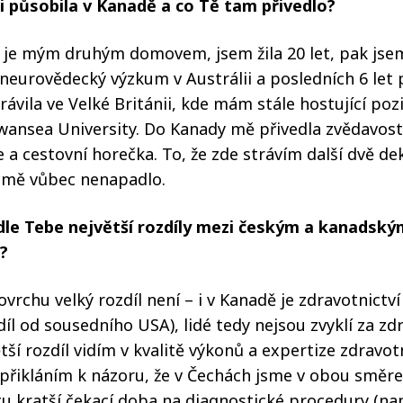
si působila v Kanadě a co Tě tam přivedlo?
 je mým druhým domovem, jsem žila 20 let, pak jse
neurovědecký výzkum v Austrálii a posledních 6 let
rávila ve Velké Británii, kde mám stále hostující poz
wansea University. Do Kanady mě přivedla zvědavost
 a cestovní horečka. To, že zde strávím další dvě dek
, mě vůbec nenapadlo.
odle Tebe největší rozdíly mezi českým a kanadský
?
vrchu velký rozdíl není – i v Kanadě je zdravotnictví
díl od sousedního USA), lidé tedy nejsou zvyklí za zd
ětší rozdíl vidím v kvalitě výkonů a expertize zdravo
přikláním k názoru, že v Čechách jsme v obou směre
 tu kratší čekací doba na diagnostické procedury (nap