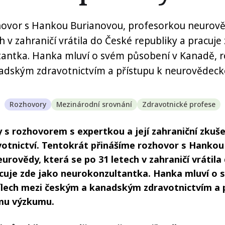
hovor s Hankou Burianovou, profesorkou neurověd
h v zahraničí vrátila do České republiky a pracuje
antka. Hanka mluví o svém působení v Kanadě, r
adským zdravotnictvím a přístupu k neurovědec
Rozhovory
Mezinárodní srovnání
Zdravotnické profese
 s rozhovorem s expertkou a její zahraniční zkuše
votnictví. Tentokrát přinášíme rozhovor s Hankou
urovědy, která se po 31 letech v zahraničí vrátila
acuje zde jako neurokonzultantka. Hanka mluví o
ílech mezi českým a kanadským zdravotnictvím a 
mu výzkumu.