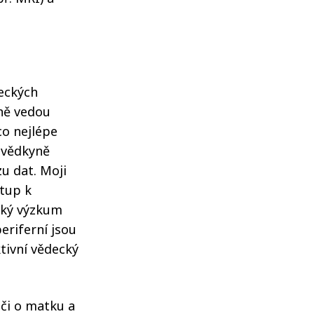
?
deckých
vně vedou
co nejlépe
rovědkyně
u dat. Moji
stup k
cký výzkum
eriferní jsou
tivní vědecký
éči o matku a