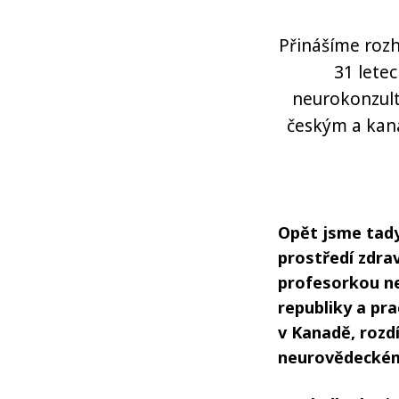
Přinášíme roz
31 letec
neurokonzult
českým a kan
Opět jsme tady
prostředí zdra
profesorkou ne
republiky a pr
v Kanadě, rozd
neurovědecké