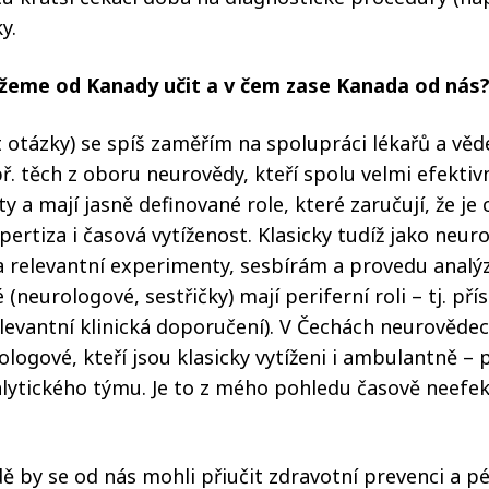
y.
žeme od Kanady učit a v čem zase Kanada od nás
t otázky) se spíš zaměřím na spolupráci lékařů a vě
ř. těch z oboru neurovědy, kteří spolu velmi efekti
y a mají jasně definované role, které zaručují, že je 
xpertiza i časová vytíženost. Klasicky tudíž jako neu
a relevantní experimenty, sesbírám a provedu analýz
é (neurologové, sestřičky) mají periferní roli – tj. pří
levantní klinická doporučení). V Čechách neurověde
logové, kteří jsou klasicky vytíženi i ambulantně – p
lytického týmu. Je to z mého pohledu časově neefek
 by se od nás mohli přiučit zdravotní prevenci a p