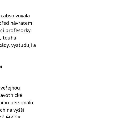
m absolvovala
 před návratem
ici profesorky
, touha
ády, vystuduji a
m
 veřejnou
ravotnické
tního personálu
ch na vyšší
ř. MRI) a