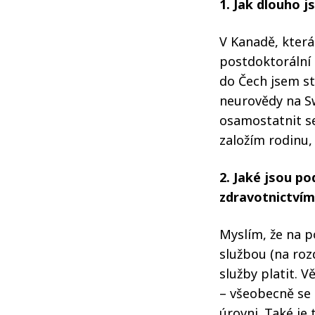
1. Jak dlouho j
V Kanadě, která
postdoktorální 
do Čech jsem st
neurovědy na S
osamostatnit se
založím rodinu
2. Jaké jsou p
zdravotnictvím
Myslím, že na po
službou (na roz
služby platit. V
– všeobecně se 
úrovni. Také je