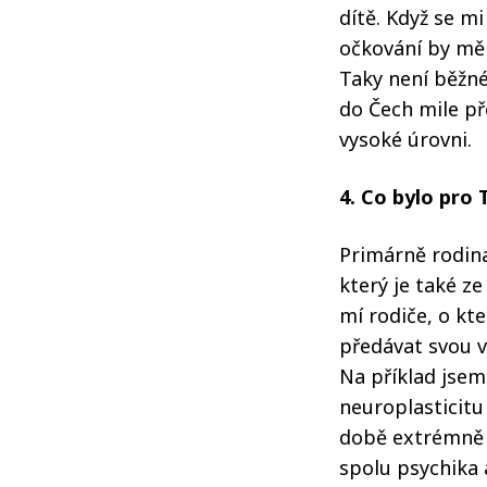
dítě. Když se mi
očkování by měl
Taky není běžné
do Čech mile př
vysoké úrovni.
4. Co bylo pro 
Primárně rodina
který je také ze
mí rodiče, o kt
předávat svou v
Na příklad jse
neuroplasticitu
době extrémně d
spolu psychika a