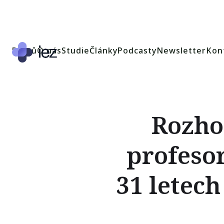
Domů
O nás
Studie
Články
Podcasty
Newsletter
Kon
Rozho
profeso
31 letech