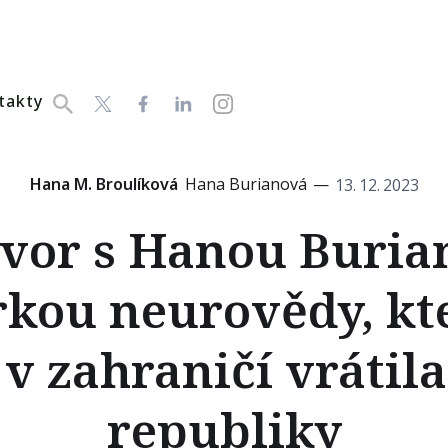
takty
Hana M. Broulíková
Hana Burianová
—
13
.
12
.
2023
vor s Hanou Buria
rkou neurovědy, kte
 v zahraničí vrátil
republiky