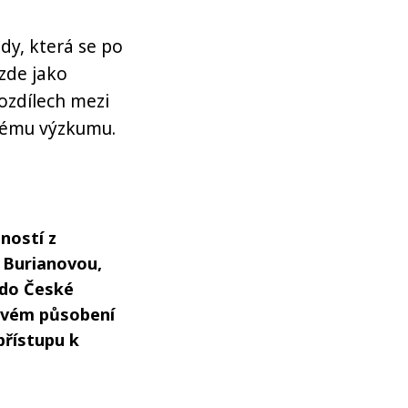
y, která se po
 zde jako
ozdílech mezi
kému výzkumu.
ností z
 Burianovou,
 do České
 svém působení
přístupu k