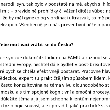
 narodil syn, tak bylo v podstatě na mě, abych si hlíd
 mít – pravidelné prohlídky či vážení dítěte vůbec n
, že by měl gynekolog v ordinaci ultrazvuk, to mě po
ekvapilo. Všeobecně je u nás preventivní péče o pac
Tebe motivací vrátit se do Česka?
 – syn zde dokončil studium na FAMU a rozhodl se 
 střední Evropy, nechtěl dále bydlet v post-brexitové
eré bych se chtěla efektivněji postarat. Pracovně hl
ědeckou expertizu praktičtějším způsobem lidem, kte
m často konzultována na téma vlivu dlouhodobého st
 mozku a s tím spojené kognitivní a emoční procesy. 
ůležité téma a já jsem schopna klientům nejenom vy
 fyziologie souvisí, ale i poradit, jaké praktické st