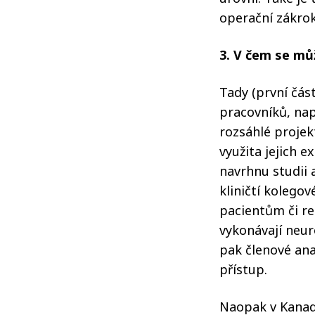
operační zákrok
3. V čem se mů
Tady (první čás
pracovníků, nap
rozsáhlé projekt
využita jejich e
navrhnu studii 
kliničtí kolegov
pacientům či re
vykonávají neuro
pak členové ana
přístup.
Naopak v Kanadě