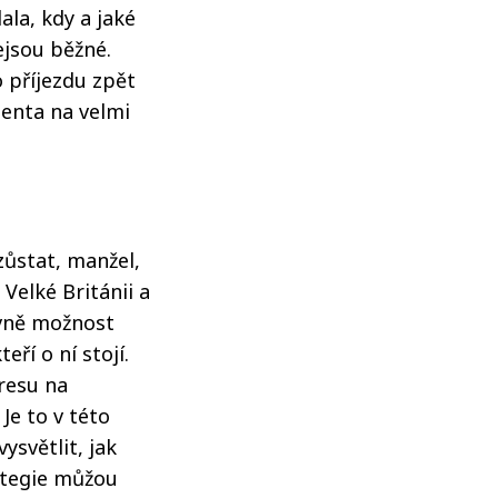
ala, kdy a jaké
ejsou běžné.
 příjezdu zpět
ienta na velmi
zůstat, manžel,
 Velké Británii a
avně možnost
ří o ní stojí.
resu na
Je to v této
světlit, jak
rategie můžou