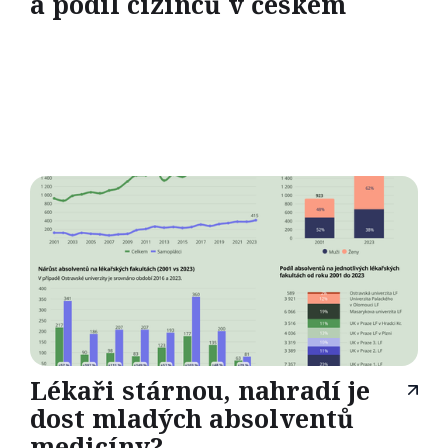
a podíl cizinců v českém
Lékaři stárnou, nahradí je
dost mladých absolventů
medicíny?