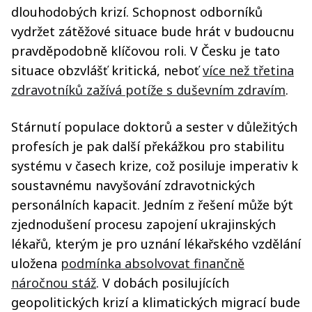
dlouhodobých krizí. Schopnost odborníků
vydržet zátěžové situace bude hrát v budoucnu
pravděpodobně klíčovou roli. V Česku je tato
situace obzvlášť kritická, neboť
více než třetina
zdravotníků zažívá potíže s duševním zdravím
.
Stárnutí populace doktorů a sester v důležitých
profesích je pak další překážkou pro stabilitu
systému v časech krize, což posiluje imperativ k
soustavnému navyšování zdravotnických
personálních kapacit. Jedním z řešení může být
zjednodušení procesu zapojení ukrajinských
lékařů, kterým je pro uznání lékařského vzdělání
uložena
podmínka absolvovat finančně
náročnou stáž
. V dobách posilujících
geopolitických krizí a klimatických migrací bude