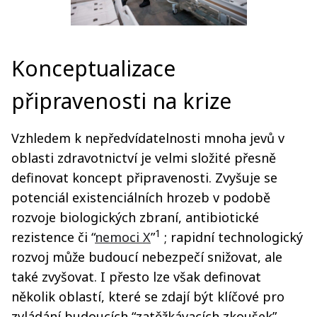
Konceptualizace
připravenosti na krize
Vzhledem k nepředvídatelnosti mnoha jevů v
oblasti zdravotnictví je velmi složité přesně
definovat koncept připravenosti. Zvyšuje se
potenciál existenciálních hrozeb v podobě
rozvoje biologických zbraní, antibiotické
1
rezistence či “
nemoci X
”
; rapidní technologický
rozvoj může budoucí nebezpečí snižovat, ale
také zvyšovat. I přesto lze však definovat
několik oblastí, které se zdají být klíčové pro
zvládání budoucích “zatěžkávacích zkoušek”.