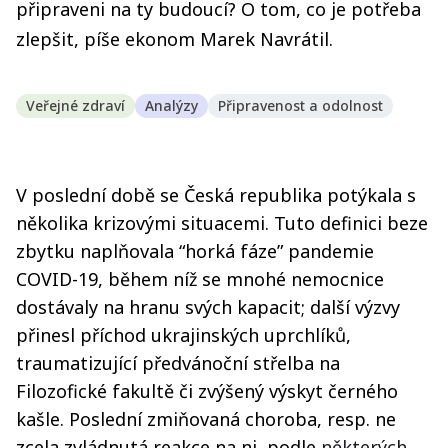
připraveni na ty budoucí? O tom, co je potřeba
zlepšit, píše ekonom Marek Navrátil.
Veřejné zdraví
Analýzy
Připravenost a odolnost
V poslední době se Česká republika potýkala s
několika krizovými situacemi. Tuto definici beze
zbytku naplňovala “horká fáze” pandemie
COVID-19, během níž se mnohé nemocnice
dostávaly na hranu svých kapacit; další výzvy
přinesl příchod ukrajinských uprchlíků,
traumatizující předvánoční střelba na
Filozofické fakultě či zvýšený výskyt černého
kašle. Poslední zmiňovaná choroba, resp. ne
zcela zvládnutá reakce na ni, podle
některých