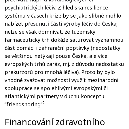
psychiatrických léčiv
. Z hlediska resilience
systému v časech krize by se jako slibné mohlo
nabízet
přesunutí části výroby léčiv do Česka
;
nelze se však domnívat, že tuzemský
farmaceutický trh dokáže saturovat významnou
část domácí i zahraniční poptávky (nedostatky
se většinou netýkají pouze Česka, ale více
evropských trhů zaráz, mj. z důvodu nedostatku
prekurzorů pro mnohá léčiva). Proto by bylo
vhodné zvažovat možnosti využít mezinárodní
spolupráce se spolehlivými evropskými či
atlantickými partnery v duchu konceptu
2
“friendshoring”
.
Financování zdravotního