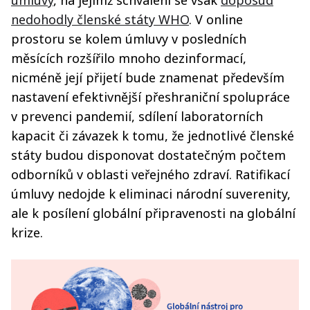
úmluvy
, na jejímž schválení se však
doposud
nedohodly členské státy WHO
. V online
prostoru se kolem úmluvy v posledních
měsících rozšířilo mnoho dezinformací,
nicméně její přijetí bude znamenat především
nastavení efektivnější přeshraniční spolupráce
v prevenci pandemií, sdílení laboratorních
kapacit či závazek k tomu, že jednotlivé členské
státy budou disponovat dostatečným počtem
odborníků v oblasti veřejného zdraví. Ratifikací
úmluvy nedojde k eliminaci národní suverenity,
ale k posílení globální připravenosti na globální
krize.