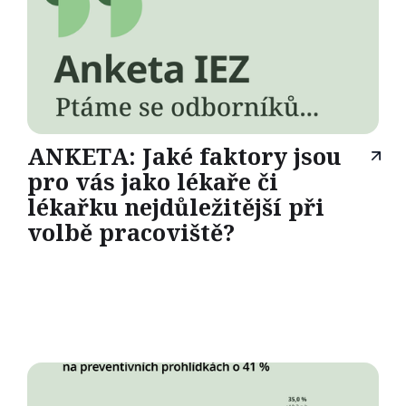
ANKETA: Jaké faktory jsou
pro vás jako lékaře či
lékařku nejdůležitější při
volbě pracoviště?